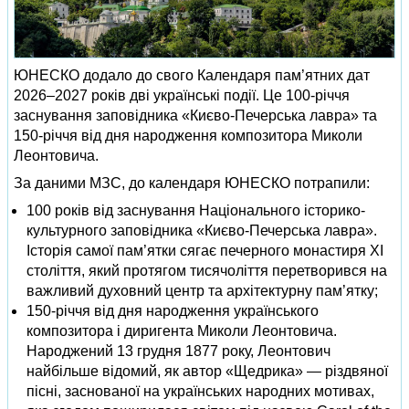
ЮНЕСКО додало до свого Календаря пам’ятних дат
2026–2027 років дві українські події. Це 100‑річчя
заснування заповідника «Києво‑Печерська лавра» та
150‑річчя від дня народження композитора Миколи
Леонтовича.
За даними МЗС, до календаря ЮНЕСКО потрапили:
100 років від заснування Національного історико-
культурного заповідника «Києво‑Печерська лавра».
Історія самої пам’ятки сягає печерного монастиря XI
століття, який протягом тисячоліття перетворився на
важливий духовний центр та архітектурну пам’ятку;
150‑річчя від дня народження українського
композитора і диригента Миколи Леонтовича.
Народжений 13 грудня 1877 року, Леонтович
найбільше відомий, як автор «Щедрика» — різдвяної
пісні, заснованої на українських народних мотивах,