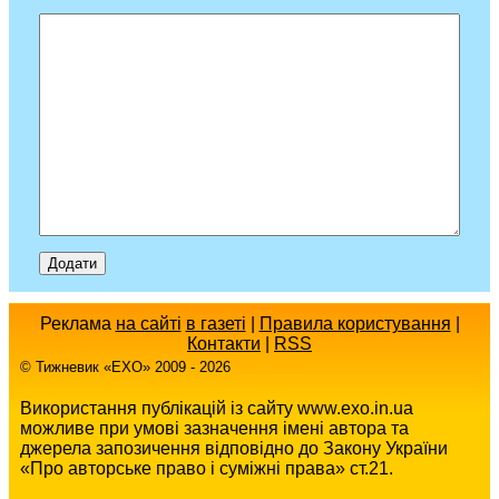
Реклама
на сайті
в газеті
|
Правила користування
|
Контакти
|
RSS
© Тижневик «EХO» 2009 - 2026
Використання публікацій із сайту www.exo.in.ua
можливе при умові зазначення імені автора та
джерела запозичення відповідно до Закону України
«Про авторське право і суміжні права» ст.21.