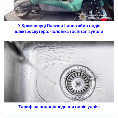
У Кременчуці Daewoo Lanos збив водія
електроскутера: чоловіка госпіталізували
Тариф на водовідведення виріс удвічі