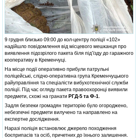
9 грудня близько 09:00 до кол-центру поліції «102»
надійшло повідомлення від місцевого мешканця про
виявлення підозрілого пакета біля під’їзду до гаражного
кооперативу в Кременчуці.
На місце події оперативно прибули патрульні
поліцейські, слідчо-оперативна група Кременчуцького
райуправління та спеціалісти вибухотехнічної служби
поліції. Під час огляду пакета правоохоронці виявили
предмети, схожі на гранати
РГД-5 та Ф-1
.
Задля безпеки громадян територію було огороджено,
небезпечні предмети вилучено та направлено на
експертне дослідження.
Наразі поліція встановлює джерело походження
боєприпасів та осіб, причетних до їхнього залишення.