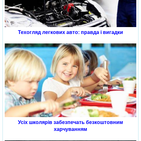
Техогляд легкових авто: правда і вигадки
Усіх школярів забезпечать безкоштовним
харчуванням