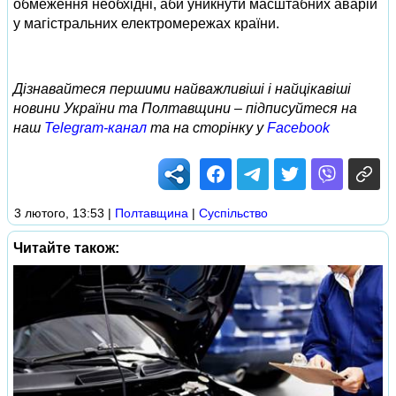
обмеження необхідні, аби уникнути масштабних аварій
у магістральних електромережах країни.
Дізнавайтеся першими найважливіші і найцікавіші
новини України та Полтавщини – підписуйтеся на
наш
Telegram-канал
та на сторінку у
Facebook
3 лютого, 13:53
|
Полтавщина
|
Суспільство
Читайте також: