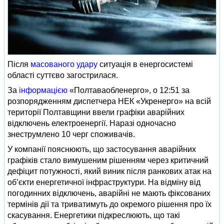
Після
масованого удару
ситуація в енергосистемі
області суттєво загострилася.
За
інформацією
«Полтаваобленерго», о 12:51 за
розпорядженням диспетчера НЕК «Укренерго» на всій
території Полтавщини ввели графіки аварійних
відключень електроенергії. Наразі одночасно
знеструмлено 10 черг споживачів.
У компанії пояснюють, що застосування аварійних
графіків стало вимушеним рішенням через критичний
дефіцит потужності, який виник після ранкових атак на
об’єкти енергетичної інфраструктури. На відміну від
погодинних відключень, аварійні не мають фіксованих
термінів дії та триватимуть до окремого рішення про їх
скасування. Енергетики підкреслюють, що такі