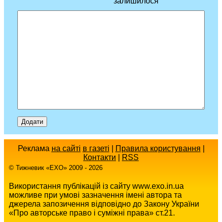
залишилося
Реклама
на сайті
в газеті
|
Правила користування
|
Контакти
|
RSS
© Тижневик «EХO» 2009 - 2026
Використання публікацій із сайту www.exo.in.ua
можливе при умові зазначення імені автора та
джерела запозичення відповідно до Закону України
«Про авторське право і суміжні права» ст.21.