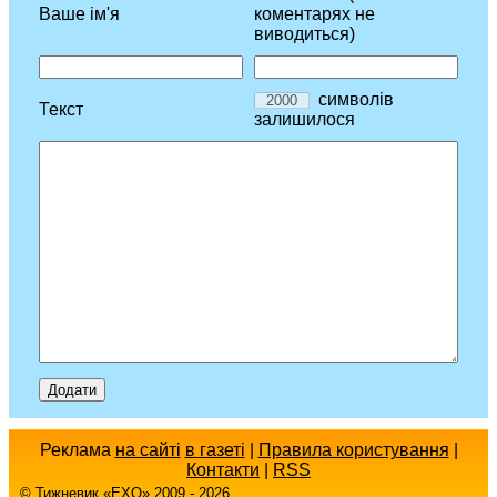
Ваше ім'я
коментарях не
виводиться)
символів
Текст
залишилося
Реклама
на сайті
в газеті
|
Правила користування
|
Контакти
|
RSS
© Тижневик «EХO» 2009 - 2026