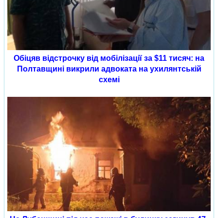
Обіцяв відстрочку від мобілізації за $11 тисяч: на
Полтавщині викрили адвоката на ухилянтській
схемі