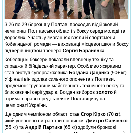
З 26 по 29 березня у Полтаві проходив відбірковий
чемпіонат Полтавської області з боксу серед молоді та
дорослих. Участь у змаганнях взяли й спортсмени
Кобеляцької громади — вихованці місцевої школи боксу
під керівництвом тренера
Сергія Бараненка
.
Кобеляцькі боксери показали впевнену техніку та
справжній бійцівський характер. Особливо яскравим
став виступ суперважковика
Богдана Даценка
(90+ кг).
У фіналі він здолав сильного опонента з Полтави,
продемонструвавши майстерність технічного боксу та
блискавичні серії ударів. Богдан виборов
золото
й
отримав право представляти Полтавщину на
чемпіонаті України.
Ще одним чемпіоном області став
Єгор Кірко
(70 кг),
який упевнено виграв три поєдинки.
Дмитро Савченко
(55 кг) та
Андрій Партика
(65 кг) здобули бронзові