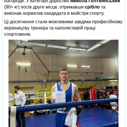
нагороди. У категорії дорослих
Микола Голтвянський
(90+ кг) посів друге місце, отримавши
срібло
та
виконав норматив кандидата в майстри спорту.
Ці досягнення стали можливими завдяки професійному
керівництву тренера та наполегливій праці
спортсменів.