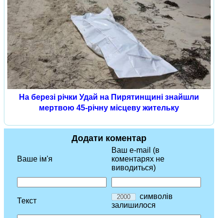
На березі річки Удай на Пирятинщині знайшли
мертвою 45-річну місцеву жительку
Додати коментар
Ваш e-mail (в
Ваше ім'я
коментарях не
виводиться)
символів
Текст
залишилося