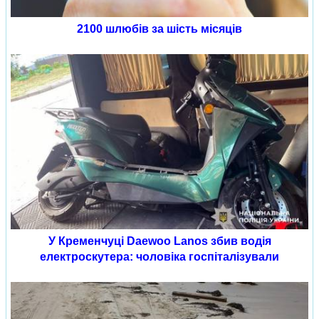
2100 шлюбів за шість місяців
У Кременчуці Daewoo Lanos збив водія
електроскутера: чоловіка госпіталізували