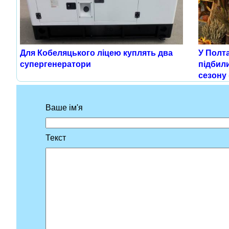
Для Кобеляцького ліцею куплять два
У Полта
супергенератори
підбил
сезону 
Ваше ім'я
Текст