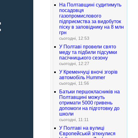
На Полтавщині судитимуть
посадовця
газопромислового
підприємства за видобуток
піску в заповіднику на 8 млн
грн
сьогодні, 12:53
У Полтаві провели свято
меду та підбили підсумки
пасічницького сезону
сьогодні, 12:27
У Кременчуці вночі згорів
автомобіль Hummer
сьогодні, 11:56
Батьки першокласників на
Полтавщині можуть
отримати 5000 гривень
допомоги на підготовку до
школи
сьогодні, 11:11
У Полтаві на вулиці
Європейській зіткнулися