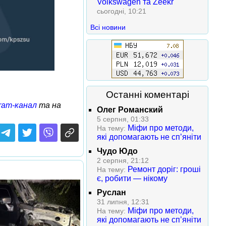
Volkswagen та Zeekr
сьогодні, 10:21
Всі новини
Останні коментарі
ram-канал
та на
Олег Романский
5 серпня, 01:33
Міфи про методи,
На тему:
які допомагають не сп’яніти
Чудо Юдо
2 серпня, 21:12
Ремонт доріг: гроші
На тему:
є, робити — нікому
Руслан
31 липня, 12:31
Міфи про методи,
На тему:
які допомагають не сп’яніти