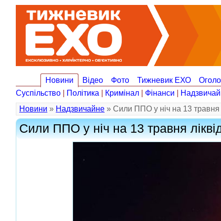
Новини
Відео
Фото
Тижневик ЕХО
Огол
Суспільство
|
Політика
|
Кримінал
|
Фінанси
|
Надзвичай
Новини
»
Надзвичайне
» Сили ППО у ніч на 13 травня
Сили ППО у ніч на 13 травня лікв