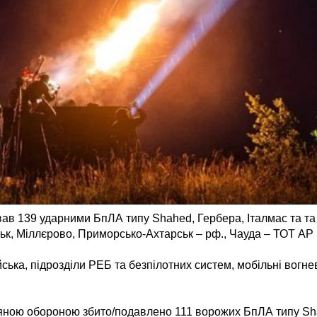
кував 139 ударними БпЛА типу Shahed, Гербера, Італмас та т
нськ, Міллєрово, Приморсько-Ахтарськ – рф., Чауда – ТОТ АР
ійська, підрозділи РЕБ та безпілотних систем, мобільні вогн
ряною обороною збито/подавлено 111 ворожих БпЛА типу Sh