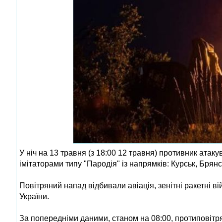
У ніч на 13 травня (з 18:00 12 травня) противник ата
імітаторами типу "Пародія" із напрямків: Курськ, Бря
Повітряний напад відбивали авіація, зенітні ракетні в
України.
За попередніми даними, станом на 08:00, протиповіт