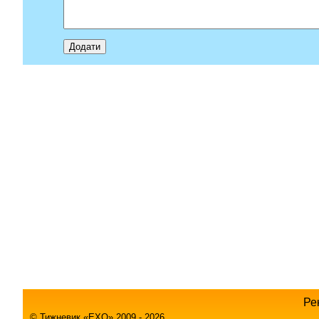
Ре
© Тижневик «EХO» 2009 - 2026