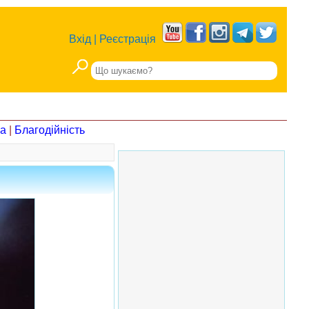
Вхід
|
Реєстрація
на
|
Благодійність