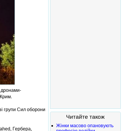
а дронами-
 Крим.
еві групи Сил оборони
Читайте також
Жінки масово опановують
ahed, Гербера,
професію водійки