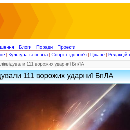
ошення
Блоги
Поради
Проекти
не
|
Культура та освіта
|
Спорт і здоров'я
|
Цікаве
|
Редакцій
 ліквідували 111 ворожих ударниї БпЛА
ідували 111 ворожих ударниї БпЛА