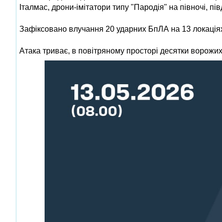
Італмас, дрони-імітатори типу "Пародія" на півночі, півд
Зафіксовано влучання 20 ударних БпЛА на 13 локаціях,
Атака триває, в повітряному просторі десятки ворожи