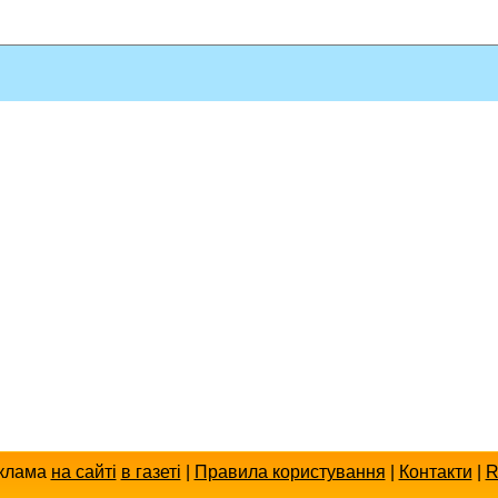
клама
на сайті
в газеті
|
Правила користування
|
Контакти
|
R