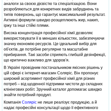
аналоги за своєю дієвістю та спеціалізацією. Вони
розробляються для конкретних видів забруднень та
типів поверхонь, що гарантує максимальний результат.
Активні формули швидко розщеплюють жир, накип,
іржу та інші стійкі плями.
Висока концентрація професійної хімії дозволяє
використовувати її в менших кількостях, забезпечуючи
значну економію ресурсів. Це ідеальний вибір для
об'єктів, де потрібне регулярне та масштабне
прибирання. Такі засоби сприяють глибшій дезінфекції,
що критично важливо для здоров'я.
В Україні провідним постачальником якісних рішень у
цій сфері є інтернет-магазин Соляріс. Він пропонує
широкий асортимент професійної хімії для різних
потреб – від щоденної підтримки чистоти до складних
клінінгових робіт. Зручний каталог допомагає швидко
знайти потрібний продукт.
Компанія
Соляріс
не лише реалізує продукцію, а й
надає професійні консультації щодо її ефективного