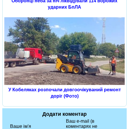
Оборонці неба за ніч ліквідували 114 ворожих
ударних БпЛА
У Кобеляках розпочали довгоочікуваний ремонт
доріг (Фото)
Додати коментар
Ваш e-mail (в
Ваше ім'я
коментарях не