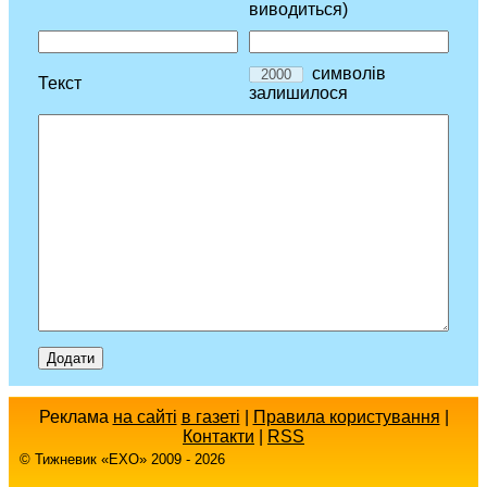
виводиться)
символів
Текст
залишилося
Реклама
на сайті
в газеті
|
Правила користування
|
Контакти
|
RSS
© Тижневик «EХO» 2009 - 2026