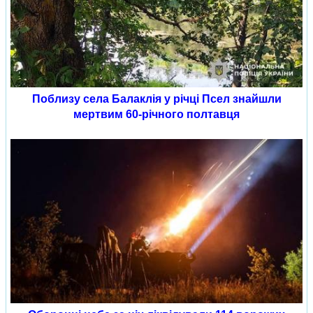
Поблизу села Балаклія у річці Псел знайшли
мертвим 60-річного полтавця