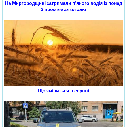
На Миргородщині затримали п’яного водія із понад
3 проміле алкоголю
Що зміниться в серпні