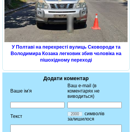
У Полтаві на перехресті вулиць Сковороди та
Володимира Козака легковик збив чоловіка на
пішохідному переході
Додати коментар
Ваш e-mail (в
Ваше ім'я
коментарях не
виводиться)
символів
Текст
залишилося