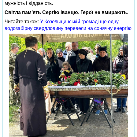
мужність і відданість.
Світла пам’ять Сергію Іванцю. Герої не вмирають.
Читайте також:
У Козельщинській громаді ще одну
водозабірну свердловину перевели на сонячну енергію