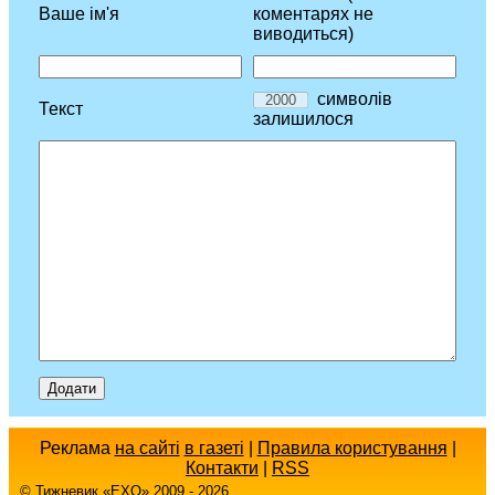
Ваше ім'я
коментарях не
виводиться)
символів
Текст
залишилося
Реклама
на сайті
в газеті
|
Правила користування
|
Контакти
|
RSS
© Тижневик «EХO» 2009 - 2026