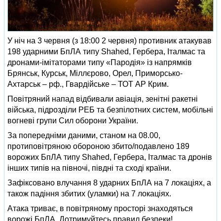
У ніч на 3 червня (з 18:00 2 червня) противник атакував
198 ударними БпЛА типу Shahed, Гербера, Італмас та
дронами-імітаторами типу «Пародія» із напрямків
Брянськ, Курськ, Міллєрово, Орел, Приморсько-
Ахтарськ – рф., Гвардійське – ТОТ АР Крим.
Повітряний напад відбивали авіація, зенітні ракетні
війська, підрозділи РЕБ та безпілотних систем, мобільні
вогневі групи Сил оборони України.
За попередніми даними, станом на 08.00,
протиповітряною обороною збито/подавлено 189
ворожих БпЛА типу Shahed, Гербера, Італмас та дронів
інших типів на півночі, півдні та сході країни.
Зафіксовано влучання 8 ударних БпЛА на 7 локаціях, а
також падіння збитих (уламки) на 7 локаціях.
Атака триває, в повітряному просторі знаходяться
ворожі БпЛА. Дотримуйтесь правил безпеки!