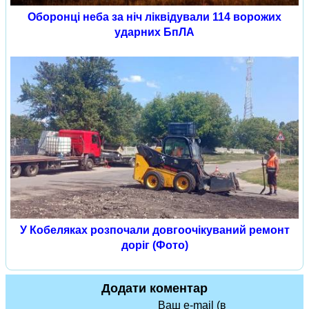
Оборонці неба за ніч ліквідували 114 ворожих
ударних БпЛА
У Кобеляках розпочали довгоочікуваний ремонт
доріг (Фото)
Додати коментар
Ваш e-mail (в