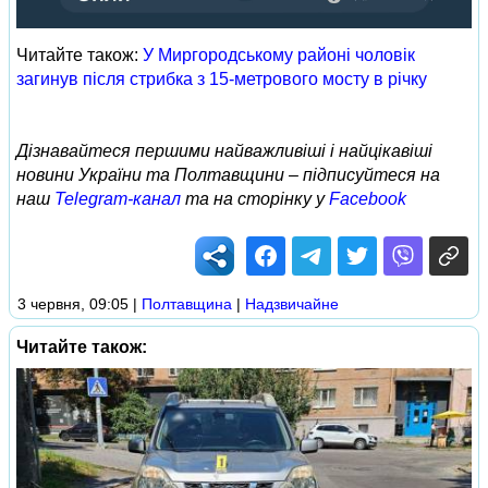
Читайте також:
У Миргородському районі чоловік
загинув після стрибка з 15-метрового мосту в річку
Дізнавайтеся першими найважливіші і найцікавіші
новини України та Полтавщини – підписуйтеся на
наш
Telegram-канал
та на сторінку у
Facebook
3 червня, 09:05
|
Полтавщина
|
Надзвичайне
Читайте також: