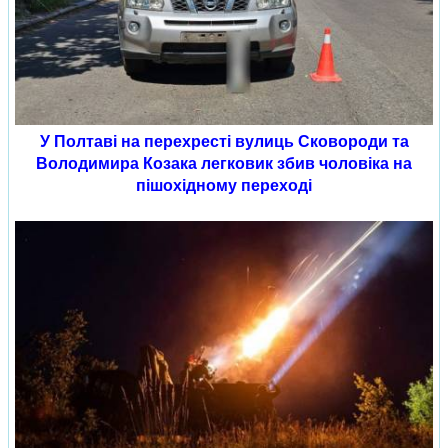
У Полтаві на перехресті вулиць Сковороди та
Володимира Козака легковик збив чоловіка на
пішохідному переході