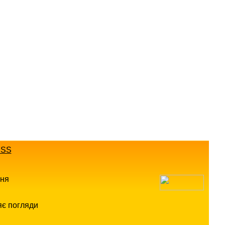
SS
ння
яє погляди