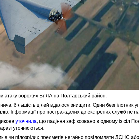
ли атаку ворожих БпЛА на Полтавський район.
ича, більшість цілей вдалося знищити. Один безпілотник уп
лів. Інформації про постраждалих до екстрених служб не н
щикова
уточнила
, що падіння зафіксовано в одному із сіл По
наразі уточнюються.
мків чи підозрілих предметів негайно повідомляти ДСНС або