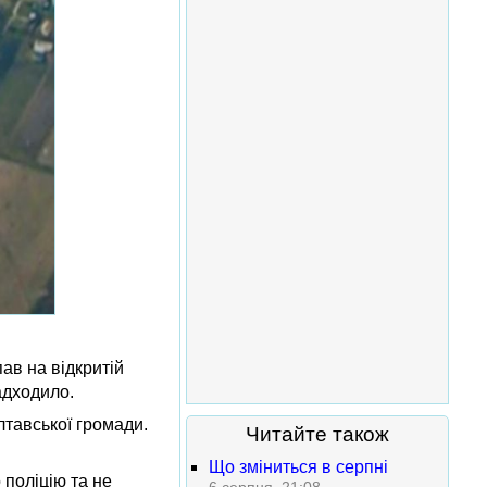
ав на відкритій
адходило.
лтавської громади.
Читайте також
Що зміниться в серпні
 поліцію та не