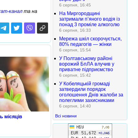
6 серпня, 16:45
ram-канал
та на
На Миргородщині
затримали п’яного водія із
понад 3 проміле алкоголю
6 серпня, 16:33
Мережа шкіл скорочується,
80% педагогів — жінки
6 серпня, 15:54
У Полтавському районі
ворожий БпЛА влучив у
приватне підприємство
6 серпня, 15:42
У Кобеляцькій громаді
затвердили порядок
оголошення Днів жалоби за
полеглими захисниками
6 серпня, 14:40
Всі новини
ь місяців