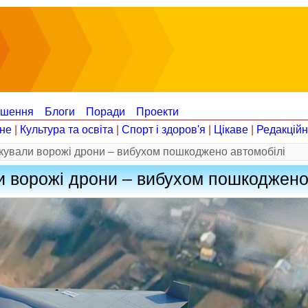
ошення
Блоги
Поради
Проекти
не
|
Культура та освіта
|
Спорт і здоров'я
|
Цікаве
|
Редакцій
кували ворожі дрони – вибухом пошкоджено автомобілі
и ворожі дрони – вибухом пошкоджено