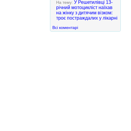
У Решетилівці 13-
На тему:
річний мотоцикліст наїхав
на жінку з дитячим візком:
троє постраждалих у лікарні
Всі коментарі