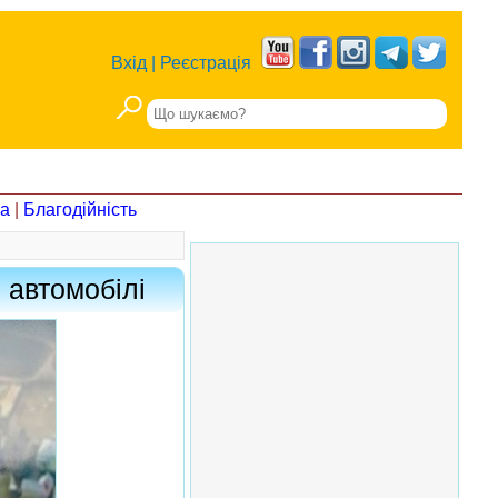
Вхід
|
Реєстрація
на
|
Благодійність
 автомобілі