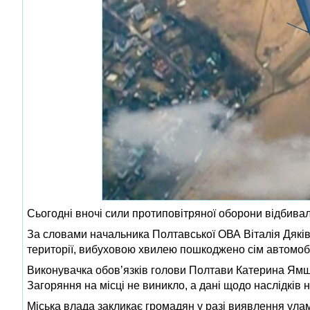
Сьогодні вночі сили протиповітряної оборони відбива
За словами начальника Полтавської ОВА Віталія Дяківн
території, вибуховою хвилею пошкоджено сім автомобі
Виконувачка обов’язків голови Полтави Катерина Ям
Загоряння на місці не виникло, а дані щодо наслідків 
Міська влада закликає громадян у разі виявлення ула