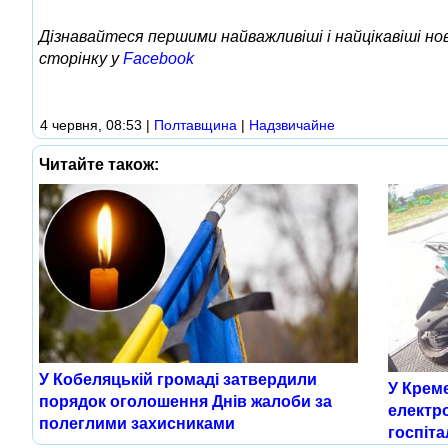
Дізнавайтеся першими найважливіші і найцікавіші н
сторінку у
Facebook
4 червня, 08:53
|
Полтавщина
|
Надзвичайне
Читайте також:
У Кобеляцькій громаді затвердили
У Крем
порядок оголошення Днів жалоби за
електро
полеглими захисниками
госпіта