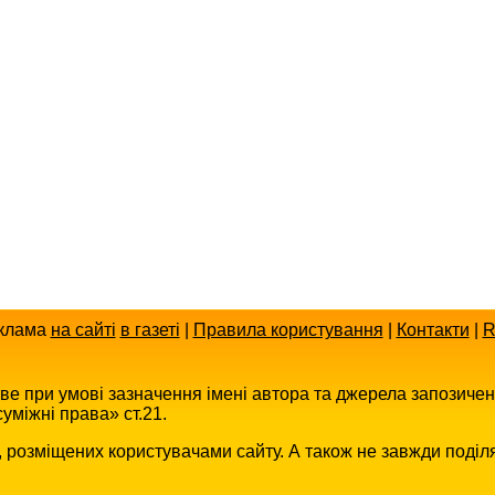
клама
на сайті
в газеті
|
Правила користування
|
Контакти
|
R
иве при умові зазначення імені автора та джерела запозиче
уміжні права» ст.21.
в, розміщених користувачами сайту. А також не завжди поділ