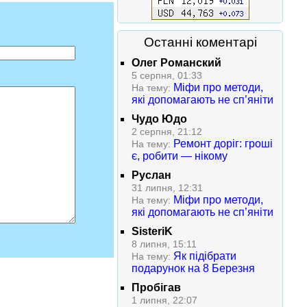
Останні коментарі
Олег Романский
5 серпня, 01:33
Міфи про методи,
На тему:
які допомагають не сп’яніти
Чудо Юдо
2 серпня, 21:12
Ремонт доріг: гроші
На тему:
є, робити — нікому
Руслан
31 липня, 12:31
Міфи про методи,
На тему:
які допомагають не сп’яніти
SisteriK
8 липня, 15:11
Як підібрати
На тему:
подарунок на 8 Березня
Пробігав
1 липня, 22:07