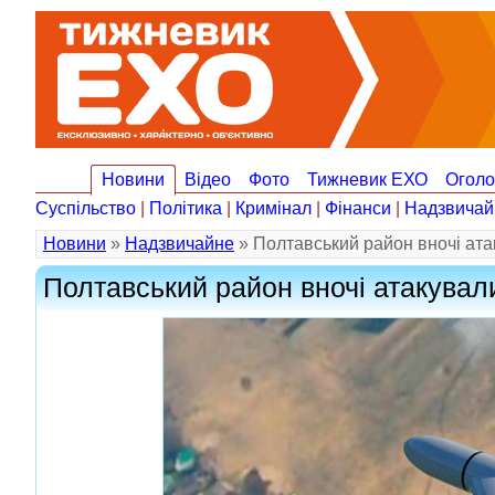
Новини
Відео
Фото
Тижневик ЕХО
Огол
Суспільство
|
Політика
|
Кримінал
|
Фінанси
|
Надзвичай
Новини
»
Надзвичайне
» Полтавський район вночі ата
Полтавський район вночі атакувал