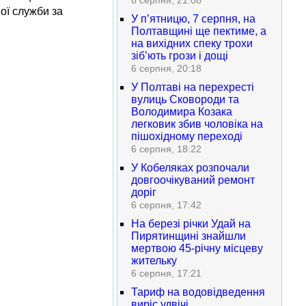
6 серпня, 21:08
ої служби за
У п’ятницю, 7 серпня, на
Полтавщині ще пектиме, а
на вихідних спеку трохи
зіб’ють грози і дощі
6 серпня, 20:18
У Полтаві на перехресті
вулиць Сковороди та
Володимира Козака
легковик збив чоловіка на
пішохідному переході
6 серпня, 18:22
У Кобеляках розпочали
довгоочікуваний ремонт
доріг
6 серпня, 17:42
На березі річки Удай на
Пирятинщині знайшли
мертвою 45-річну місцеву
жительку
6 серпня, 17:21
Тариф на водовідведення
виріс удвічі