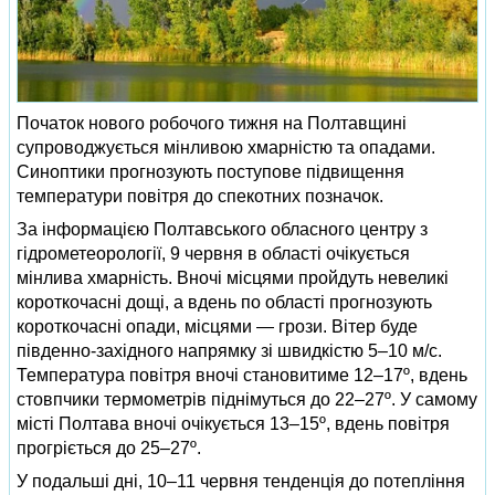
Початок нового робочого тижня на Полтавщині
супроводжується мінливою хмарністю та опадами.
Синоптики прогнозують поступове підвищення
температури повітря до спекотних позначок.
За інформацією Полтавського обласного центру з
гідрометеорології, 9 червня в області очікується
мінлива хмарність. Вночі місцями пройдуть невеликі
короткочасні дощі, а вдень по області прогнозують
короткочасні опади, місцями — грози. Вітер буде
південно-західного напрямку зі швидкістю 5–10 м/с.
Температура повітря вночі становитиме 12–17º, вдень
стовпчики термометрів піднімуться до 22–27º. У самому
місті Полтава вночі очікується 13–15º, вдень повітря
прогріється до 25–27º.
У подальші дні, 10–11 червня тенденція до потепління