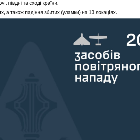
і, півдні та сході країни.
, а також падіння збитих (уламки) на 13 локаціях.