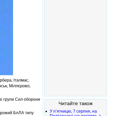
рбера, Італмас,
ськ, Міллєрово,
еві групи Сил оборони
Читайте також
У п’ятницю, 7 серпня, на
орожий БпЛА типу
Полтавщині ще пектиме, а