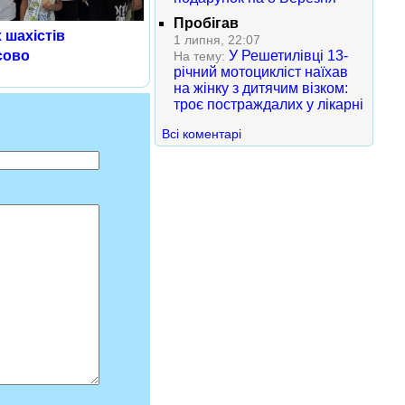
Пробігав
 шахістів
1 липня, 22:07
У Решетилівці 13-
сово
На тему:
річний мотоцикліст наїхав
на жінку з дитячим візком:
троє постраждалих у лікарні
Всі коментарі