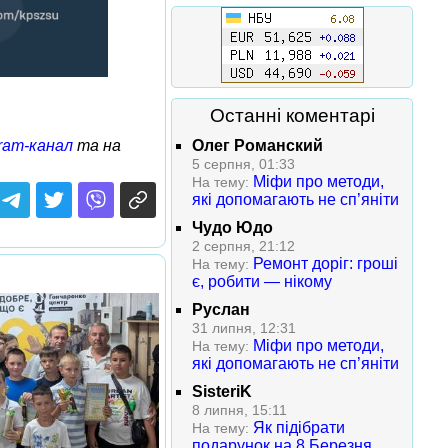
Останні коментарі
Олег Романский
ram-канал
та на
5 серпня, 01:33
Міфи про методи,
На тему:
які допомагають не сп’яніти
Чудо Юдо
2 серпня, 21:12
Ремонт доріг: гроші
На тему:
є, робити — нікому
Руслан
31 липня, 12:31
Міфи про методи,
На тему:
які допомагають не сп’яніти
SisteriK
8 липня, 15:11
Як підібрати
На тему:
подарунок на 8 Березня