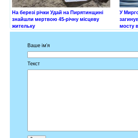
На березі річки Удай на Пирятинщині
У Мирг
знайшли мертвою 45-річну місцеву
загинув
жительку
мосту в
Ваше ім'я
Текст