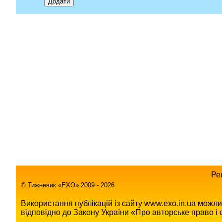
Ре
© Тижневик «EХO» 2009 - 2026
Використання публікацій із сайту www.exo.in.ua можл
відповідно до Закону України «Про авторське право і с