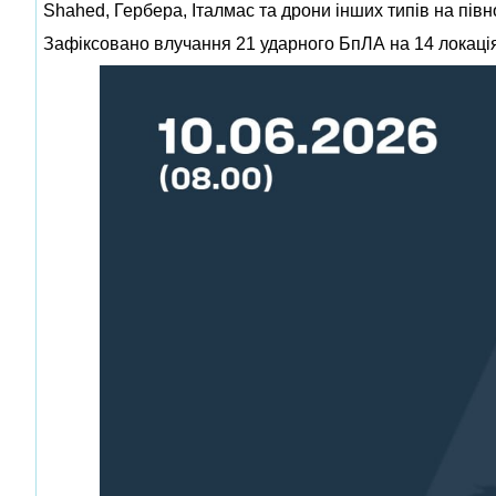
Shahed, Гербера, Італмас та дрони інших типів на півноч
Зафіксовано влучання 21 ударного БпЛА на 14 локаціях