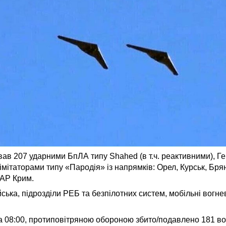
ував 207 ударними БпЛА типу Shahed (в т.ч. реактивними), Ге
таторами типу «Пародія» із напрямків: Орел, Курськ, Брян
 АР Крим.
ійська, підрозділи РЕБ та безпілотних систем, мобільні вогн
а 08:00, протиповітряною обороною збито/подавлено 181 в