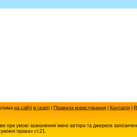
клама
на сайті
в газеті
|
Правила користування
|
Контакти
|
R
иве при умові зазначення імені автора та джерела запозиче
уміжні права» ст.21.