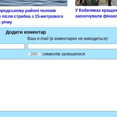
У Кобеляках кращих
ородському районі чоловік
заохочували фінан
 після стрибка з 15-метрового
 річку
Додати коментар
Ваш e-mail (в коментарях не виводиться)
символів залишилося