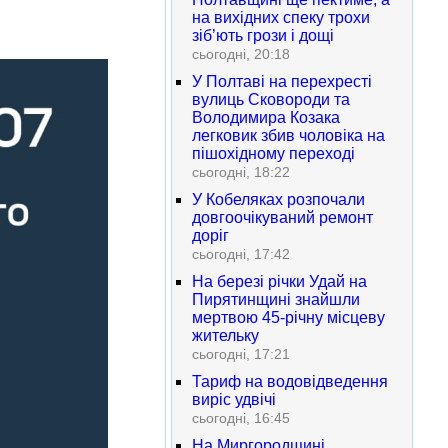
на вихідних спеку трохи
зіб’ють грози і дощі
сьогодні, 20:18
У Полтаві на перехресті
вулиць Сковороди та
Володимира Козака
легковик збив чоловіка на
пішохідному переході
сьогодні, 18:22
У Кобеляках розпочали
довгоочікуваний ремонт
доріг
сьогодні, 17:42
На березі річки Удай на
Пирятинщині знайшли
мертвою 45-річну місцеву
жительку
сьогодні, 17:21
Тариф на водовідведення
виріс удвічі
сьогодні, 16:45
На Миргородщині