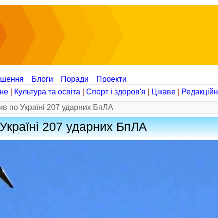
ошення
Блоги
Поради
Проекти
не
|
Культура та освіта
|
Спорт і здоров'я
|
Цікаве
|
Редакцій
ив по Україні 207 ударних БпЛА
 Україні 207 ударних БпЛА