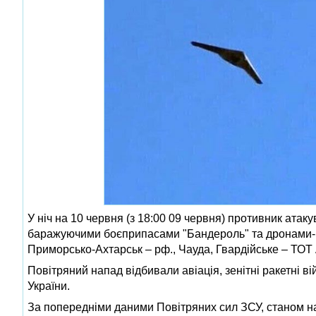
У ніч на 10 червня (з 18:00 09 червня) противник атак
баражуючими боєприпасами "Бандероль" та дронами-імі
Приморсько-Ахтарськ – рф., Чауда, Гвардійське – ТОТ
Повітряний напад відбивали авіація, зенітні ракетні в
України.
За попередніми даними Повітряних сил ЗСУ, станом н