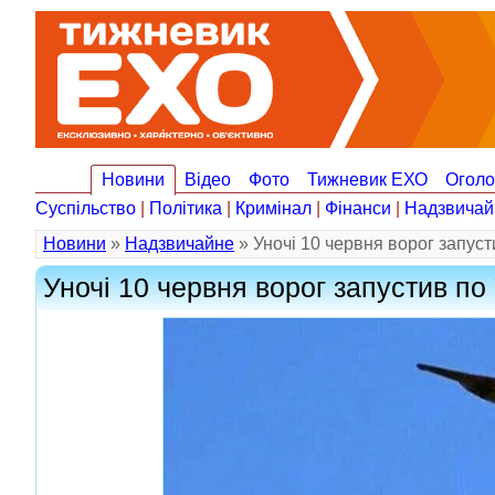
Новини
Відео
Фото
Тижневик ЕХО
Огол
Суспільство
|
Політика
|
Кримінал
|
Фінанси
|
Надзвичай
Новини
»
Надзвичайне
» Уночі 10 червня ворог запуст
Уночі 10 червня ворог запустив по