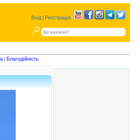
Вхід
|
Реєстрація
на
|
Благодійність