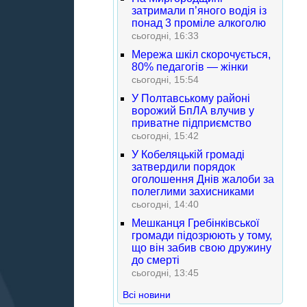
затримали п’яного водія із
понад 3 проміле алкоголю
сьогодні, 16:33
Мережа шкіл скорочується,
80% педагогів — жінки
сьогодні, 15:54
У Полтавському районі
ворожий БпЛА влучив у
приватне підприємство
сьогодні, 15:42
У Кобеляцькій громаді
затвердили порядок
оголошення Днів жалоби за
полеглими захисниками
сьогодні, 14:40
Мешканця Гребінківської
громади підозрюють у тому,
що він забив свою дружину
до смерті
сьогодні, 13:45
Всі новини