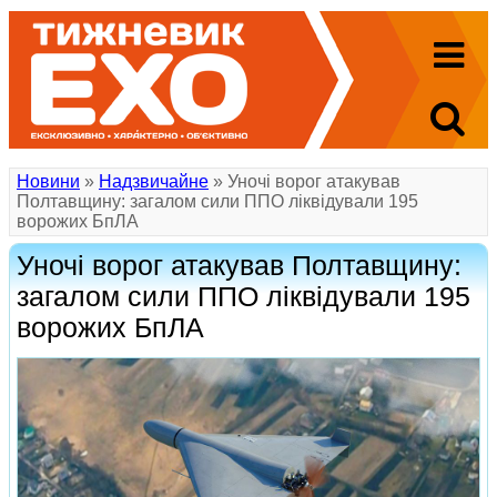
Новини
»
Надзвичайне
» Уночі ворог атакував
Полтавщину: загалом сили ППО ліквідували 195
ворожих БпЛА
Уночі ворог атакував Полтавщину:
загалом сили ППО ліквідували 195
ворожих БпЛА