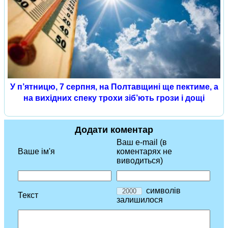
У п’ятницю, 7 серпня, на Полтавщині ще пектиме, а
на вихідних спеку трохи зіб’ють грози і дощі
Додати коментар
Ваш e-mail (в
Ваше ім'я
коментарях не
виводиться)
символів
Текст
залишилося