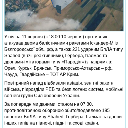
У ніч на 11 червня (з 18:00 10 червня) противник
атакував двома балістичними ракетами Іскандер-М із
Бєлгородської обл., рф, а також 221 ударним БпЛА типу
Shahed (в т.ч. реактивними), Гербера, Італмас та
дронами-імітаторами типу «Пародія» із напрямків:
Орел, Курськ, Брянськ, Приморсько-Ахтарськ – рф.,
Чауда, Гвардійське – ТОТ АР Крим.
Повітряний напад відбивали авіація, зенітні ракетні
війська, підрозділи РЕБ та безпілотних систем, мобільні
вогневі групи Сил оборони України.
За попередніми даними, станом на 07:30,
протиповітряною обороною збито/подавлено 195
ворожих БпЛА типу Shahed, Гербера, Італмас та дрони
інших типів на півночі, півдні та сході країни.