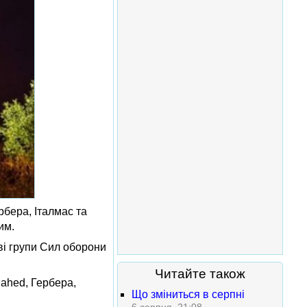
рбера, Італмас та
им.
еві групи Сил оборони
Читайте також
ahed, Гербера,
Що зміниться в серпні