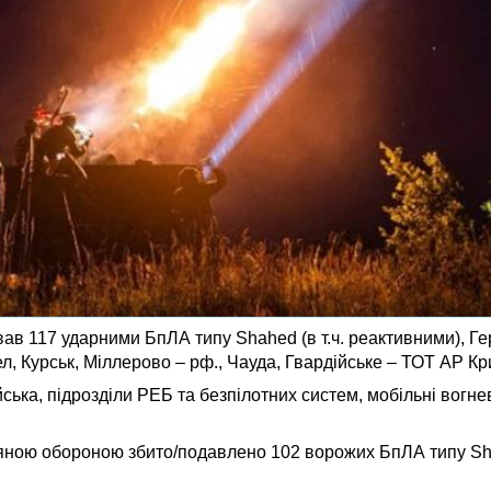
ував 117 ударними БпЛА типу Shahed (в т.ч. реактивними), Ге
л, Курськ, Міллерово – рф., Чауда, Гвардійське – ТОТ АР Кр
ійська, підрозділи РЕБ та безпілотних систем, мобільні вогн
ряною обороною збито/подавлено 102 ворожих БпЛА типу Sh