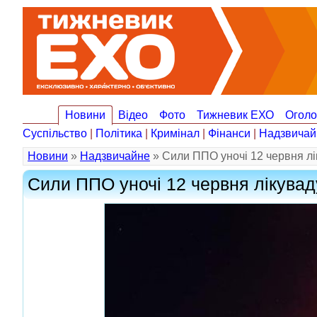
Новини
Відео
Фото
Тижневик ЕХО
Огол
Суспільство
|
Політика
|
Кримінал
|
Фінанси
|
Надзвичай
Новини
»
Надзвичайне
» Сили ППО уночі 12 червня л
Сили ППО уночі 12 червня лікува