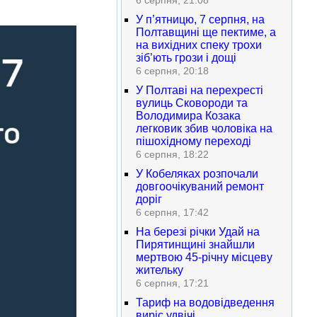
6 серпня, 21:08
У п’ятницю, 7 серпня, на
Полтавщині ще пектиме, а
на вихідних спеку трохи
зіб’ють грози і дощі
6 серпня, 20:18
У Полтаві на перехресті
вулиць Сковороди та
Володимира Козака
легковик збив чоловіка на
пішохідному переході
6 серпня, 18:22
У Кобеляках розпочали
довгоочікуваний ремонт
доріг
6 серпня, 17:42
На березі річки Удай на
Пирятинщині знайшли
мертвою 45-річну місцеву
жительку
6 серпня, 17:21
Тариф на водовідведення
виріс удвічі