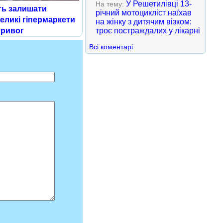
У Решетилівці 13-
На тему:
ть залишати
річний мотоцикліст наїхав
великі гіпермаркети
на жінку з дитячим візком:
троє постраждалих у лікарні
тривог
Всі коментарі