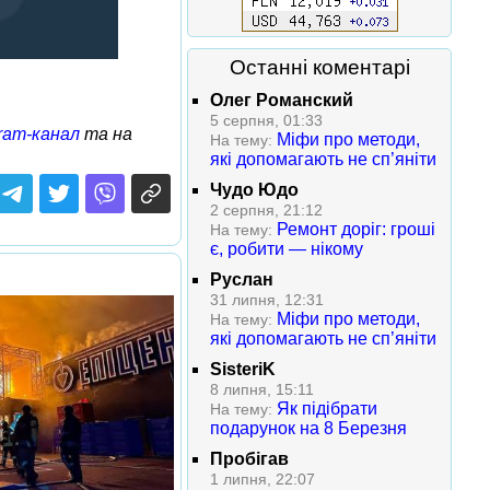
Останні коментарі
Олег Романский
5 серпня, 01:33
ram-канал
та на
Міфи про методи,
На тему:
які допомагають не сп’яніти
Чудо Юдо
2 серпня, 21:12
Ремонт доріг: гроші
На тему:
є, робити — нікому
Руслан
31 липня, 12:31
Міфи про методи,
На тему:
які допомагають не сп’яніти
SisteriK
8 липня, 15:11
Як підібрати
На тему:
подарунок на 8 Березня
Пробігав
1 липня, 22:07