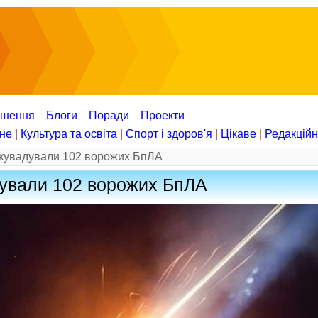
ошення
Блоги
Поради
Проекти
не
|
Культура та освіта
|
Спорт і здоров'я
|
Цікаве
|
Редакцій
ікувадували 102 ворожих БпЛА
дували 102 ворожих БпЛА