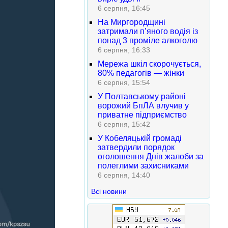
6 серпня, 16:45
На Миргородщині
затримали п’яного водія із
понад 3 проміле алкоголю
6 серпня, 16:33
Мережа шкіл скорочується,
80% педагогів — жінки
6 серпня, 15:54
У Полтавському районі
ворожий БпЛА влучив у
приватне підприємство
6 серпня, 15:42
У Кобеляцькій громаді
затвердили порядок
оголошення Днів жалоби за
полеглими захисниками
6 серпня, 14:40
Всі новини