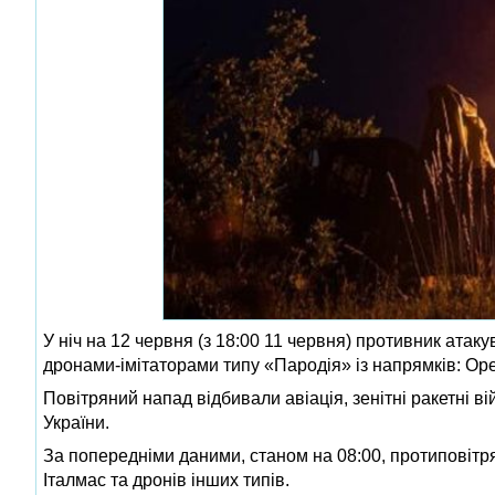
У ніч на 12 червня (з 18:00 11 червня) противник атак
дронами-імітаторами типу «Пародія» із напрямків: Оре
Повітряний напад відбивали авіація, зенітні ракетні в
України.
За попередніми даними, станом на 08:00, протиповіт
Італмас та дронів інших типів.