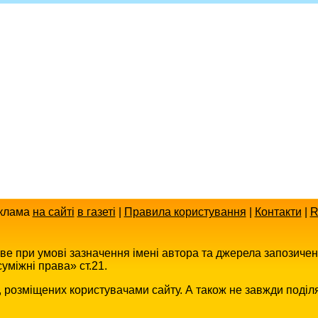
клама
на сайті
в газеті
|
Правила користування
|
Контакти
|
R
иве при умові зазначення імені автора та джерела запозиче
уміжні права» ст.21.
в, розміщених користувачами сайту. А також не завжди поділ