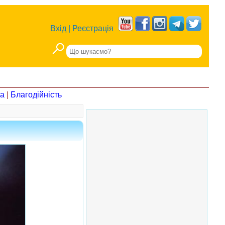
Вхід
|
Реєстрація
на
|
Благодійність