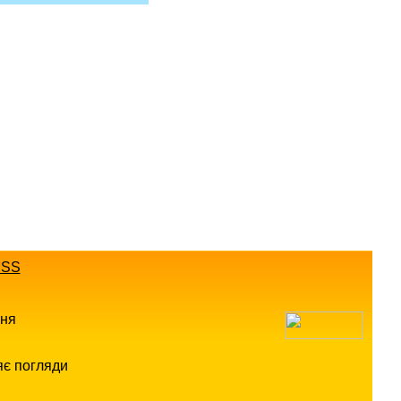
SS
ння
яє погляди