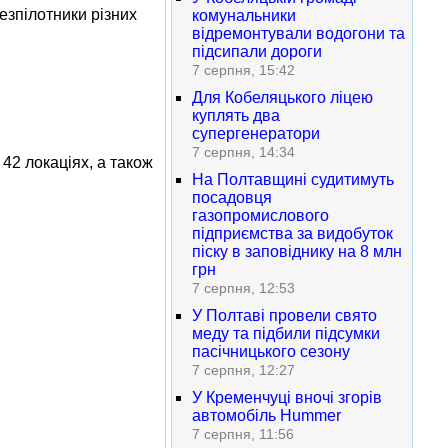
езпілотники різних
комунальники
відремонтували водогони та
підсипали дороги
7 серпня, 15:42
Для Кобеляцького ліцею
куплять два
супергенератори
7 серпня, 14:34
42 локаціях, а також
На Полтавщині судитимуть
посадовця
газопромислового
підприємства за видобуток
піску в заповіднику на 8 млн
грн
7 серпня, 12:53
У Полтаві провели свято
меду та підбили підсумки
пасічницького сезону
7 серпня, 12:27
У Кременчуці вночі згорів
автомобіль Hummer
7 серпня, 11:56