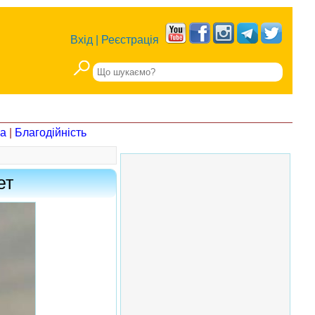
Вхід
|
Реєстрація
на
|
Благодійність
ет