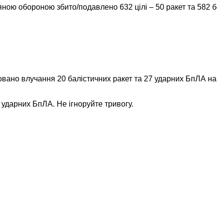
ною обороною збито/подавлено 632 цілі – 50 ракет та 582 б
вано влучання 20 балістичних ракет та 27 ударних БпЛА на 
 ударних БпЛА. Не ігноруйте тривогу.