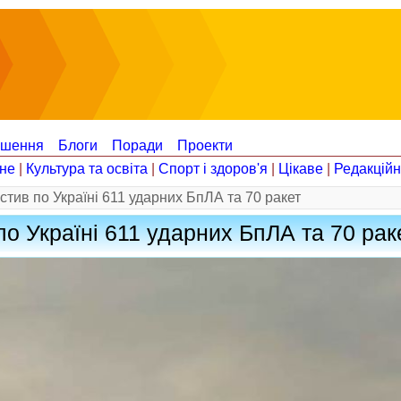
ошення
Блоги
Поради
Проекти
не
|
Культура та освіта
|
Спорт і здоров'я
|
Цікаве
|
Редакцій
устив по Україні 611 ударних БпЛА та 70 ракет
по Україні 611 ударних БпЛА та 70 рак