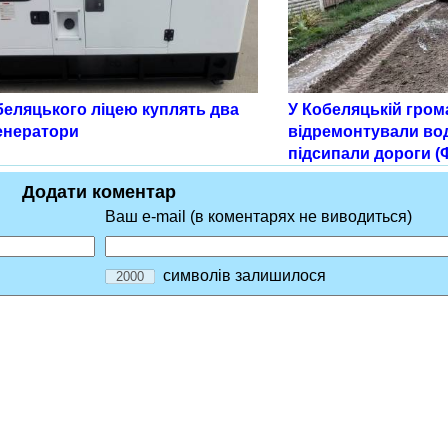
беляцького ліцею куплять два
У Кобеляцькій гром
енератори
відремонтували во
підсипали дороги (
Додати коментар
Ваш e-mail (в коментарях не виводиться)
символів залишилося