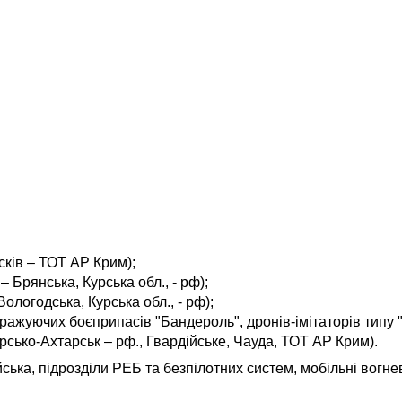
сків – ТОТ АР Крим);
– Брянська, Курська обл., - рф);
ологодська, Курська обл., - рф);
ражуючих боєприпасів "Бандероль", дронів-імітаторів типу "
рсько-Ахтарськ – рф., Гвардійське, Чауда, ТОТ АР Крим).
ійська, підрозділи РЕБ та безпілотних систем, мобільні вогн