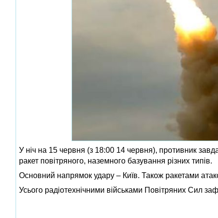
У ніч на 15 червня (з 18:00 14 червня), противник зав
ракет повітряного, наземного базування різних типів.
Основний напрямок удару – Київ. Також ракетами атак
Усього радіотехнічними військами Повітряних Сил зафік