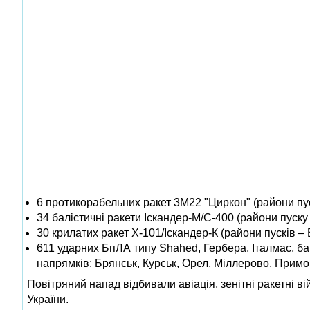
6 протикорабельних ракет 3М22 "Циркон" (райони пу
34 балістичні ракети Іскандер-М/С-400 (райони пуску 
30 крилатих ракет Х-101/Іскандер-К (райони пусків – В
611 ударних БпЛА типу Shahed, Гербера, Італмас, ба
напрямків: Брянськ, Курськ, Орел, Міллерово, Примо
Повітряний напад відбивали авіація, зенітні ракетні в
України.