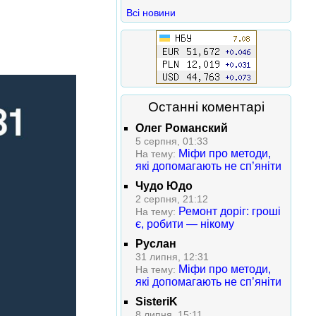
Всі новини
Останні коментарі
Олег Романский
5 серпня, 01:33
Міфи про методи,
На тему:
які допомагають не сп’яніти
Чудо Юдо
2 серпня, 21:12
Ремонт доріг: гроші
На тему:
є, робити — нікому
Руслан
31 липня, 12:31
Міфи про методи,
На тему:
які допомагають не сп’яніти
SisteriK
8 липня, 15:11