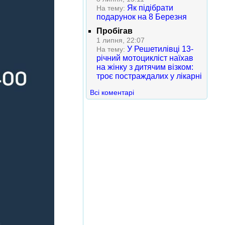
Як підібрати
На тему:
подарунок на 8 Березня
Пробігав
1 липня, 22:07
У Решетилівці 13-
На тему:
річний мотоцикліст наїхав
на жінку з дитячим візком:
троє постраждалих у лікарні
Всі коментарі