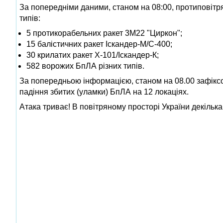
За попередніми даними, станом на 08:00, протиповітря
типів:
5 протикорабельних ракет 3М22 "Циркон";
15 балістичних ракет Іскандер-М/С-400;
30 крилатих ракет Х-101/Іскандер-К;
582 ворожих БпЛА різних типів.
За попередньою інформацією, станом на 08.00 зафіксо
падіння збитих (уламки) БпЛА на 12 локаціях.
Атака триває! В повітряному просторі України декілька