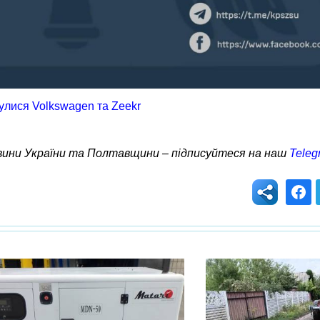
нулися Volkswagen та Zeekr
овини України та Полтавщини – підписуйтеся на наш
Teleg