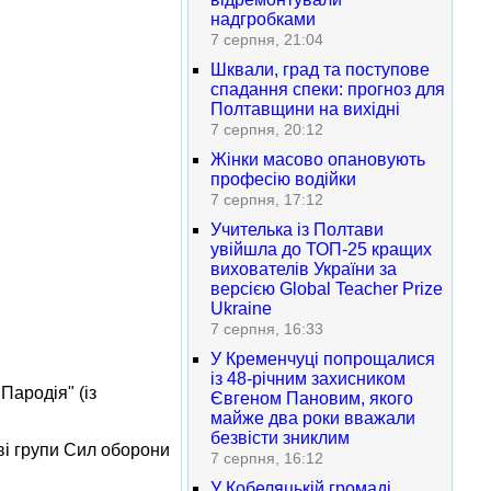
надгробками
7 серпня, 21:04
Шквали, град та поступове
спадання спеки: прогноз для
Полтавщини на вихідні
7 серпня, 20:12
Жінки масово опановують
професію водійки
7 серпня, 17:12
Учителька із Полтави
увійшла до ТОП-25 кращих
вихователів України за
версією Global Teacher Prize
Ukraine
7 серпня, 16:33
У Кременчуці попрощалися
із 48-річним захисником
Пародія" (із
Євгеном Пановим, якого
майже два роки вважали
безвісти зниклим
еві групи Сил оборони
7 серпня, 16:12
У Кобеляцькій громаді