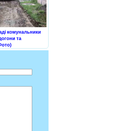
аді комунальники
догони та
Фото)