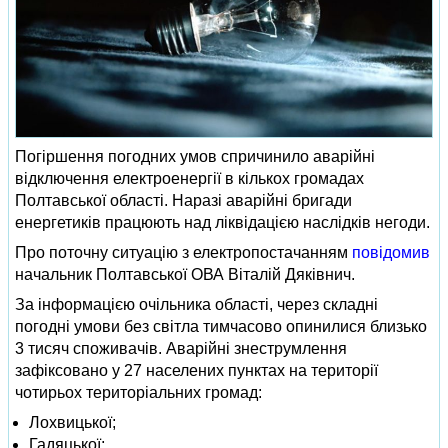
Погіршення погодних умов спричинило аварійні
відключення електроенергії в кількох громадах
Полтавської області. Наразі аварійні бригади
енергетиків працюють над ліквідацією наслідків негоди.
Про поточну ситуацію з електропостачанням
повідомив
начальник Полтавської ОВА Віталій Дяківнич.
За інформацією очільника області, через складні
погодні умови без світла тимчасово опинилися близько
3 тисяч споживачів. Аварійні знеструмлення
зафіксовано у 27 населених пунктах на території
чотирьох територіальних громад:
Лохвицької;
Гадяцької;