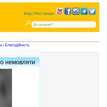
Вхід
|
Реєстрація
на
|
Благодійність
ло немовляти