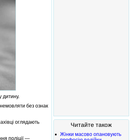
 дитину.
а немовляти без ознак
Фахівці оглядають
Читайте також
Жінки масово опановують
ня поліції —
професію водійки