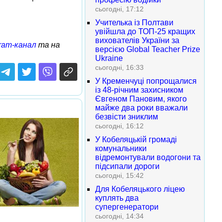
сьогодні, 17:12
Учителька із Полтави
увійшла до ТОП-25 кращих
вихователів України за
ram-канал
та на
версією Global Teacher Prize
Ukraine
сьогодні, 16:33
У Кременчуці попрощалися
із 48-річним захисником
Євгеном Пановим, якого
майже два роки вважали
безвісти зниклим
сьогодні, 16:12
У Кобеляцькій громаді
комунальники
відремонтували водогони та
підсипали дороги
сьогодні, 15:42
Для Кобеляцького ліцею
куплять два
супергенератори
сьогодні, 14:34