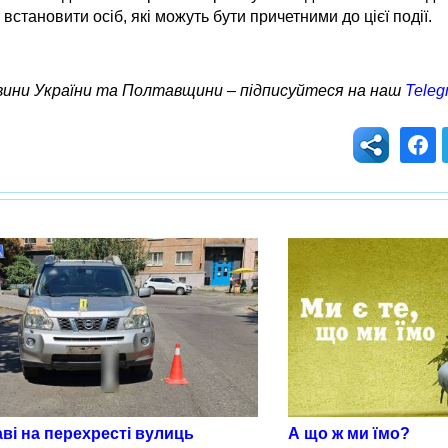
встановити осіб, які можуть бути причетними до цієї події.
овини України та Полтавщини – підписуйтеся на наш
Teleg
ві на перехресті вулиць
А що ж ми їмо?