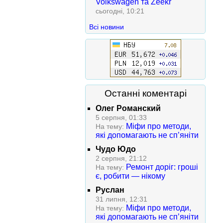
Volkswagen та Zeekr
сьогодні, 10:21
Всі новини
Останні коментарі
Олег Романский
5 серпня, 01:33
Міфи про методи,
На тему:
які допомагають не сп’яніти
Чудо Юдо
2 серпня, 21:12
Ремонт доріг: гроші
На тему:
є, робити — нікому
Руслан
31 липня, 12:31
Міфи про методи,
На тему:
які допомагають не сп’яніти