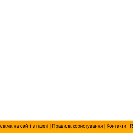
клама
на сайті
в газеті
|
Правила користування
|
Контакти
|
R