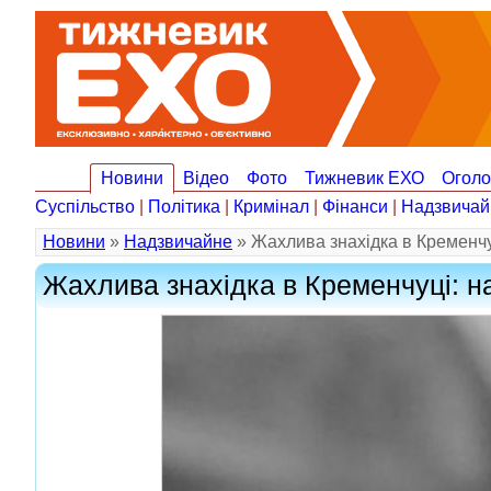
Новини
Відео
Фото
Тижневик ЕХО
Огол
Суспільство
|
Політика
|
Кримінал
|
Фінанси
|
Надзвичай
Новини
»
Надзвичайне
» Жахлива знахідка в Кременчу
Жахлива знахідка в Кременчуці: н