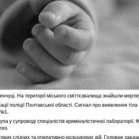
енчуці. На території міського сміттєзвалища знайшли мертву
кації поліції Полтавської області. Сигнал про виявлення тіл
 №1.
упа у супроводі спеціалістів криміналістичної лабораторії. 
тиз.
вих слідчих та оперативно-розшукових дій. Головне завдан