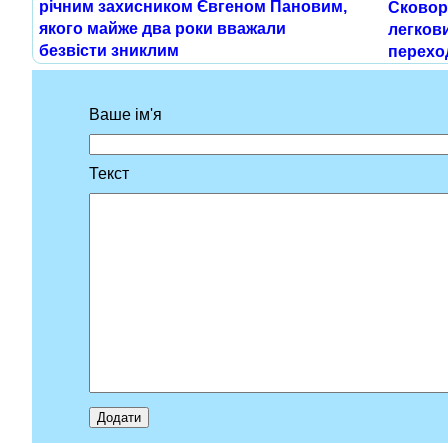
річним захисником Євгеном Пановим,
Сковор
якого майже два роки вважали
легкови
безвісти зниклим
перехо
Ваше ім'я
Текст