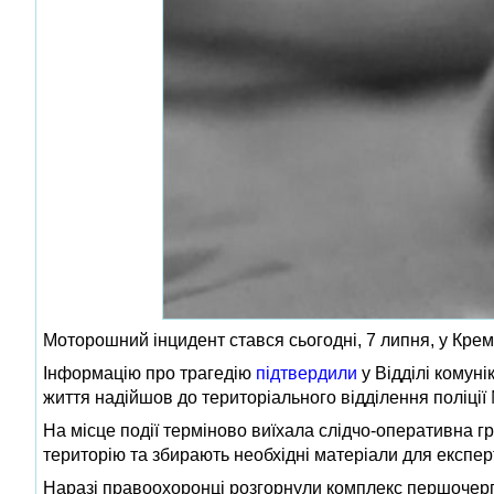
Моторошний інцидент стався сьогодні, 7 липня, у Крем
Інформацію про трагедію
підтвердили
у Відділі комуні
життя надійшов до територіального відділення поліції
На місце події терміново виїхала слідчо-оперативна гр
територію та збирають необхідні матеріали для експер
Наразі правоохоронці розгорнули комплекс першочерго