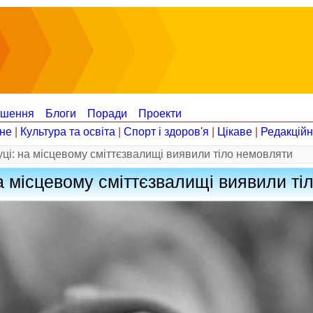
ошення
Блоги
Поради
Проекти
не
|
Культура та освіта
|
Спорт і здоров'я
|
Цікаве
|
Редакцій
ці: на місцевому сміттєзвалищі виявили тіло немовляти
а місцевому сміттєзвалищі виявили ті