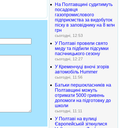
На Полтавщині судитимуть
посадовця
газопромислового
підприємства за видобуток
піску в заповіднику на 8 млн
грн
сьогодні, 12:53
У Полтаві провели свято
меду та підбили підсумки
пасічницького сезону
сьогодні, 12:27
У Кременчуці вночі згорів
автомобіль Hummer
сьогодні, 11:56
Батьки першокласників на
Полтавщині можуть
отримати 5000 гривень
допомоги на підготовку до
школи
сьогодні, 11:11
У Полтаві на вулиці
Європейській зіткнулися