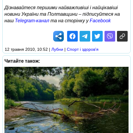
Дізнавайтеся першими найважливіші і найцікавіші
новини України та Полтавщини – підписуйтеся на
наш
Telegram-канал
та на сторінку у
Facebook
12 травня 2010, 10:52
|
Лубни
|
Спорт і здоров'я
Читайте також: