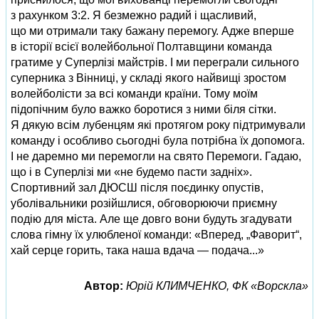
з рахунком 3:2. Я безмежно радий і щасливий,
що ми отримали таку бажану перемогу. Адже вперше
в історії всієї волейбольної Полтавщини команда
гратиме у Суперлізі майстрів. І ми переграли сильного
суперника з Вінниці, у складі якого найвищі зростом
волейболісти за всі команди країни. Тому моїм
підопічним було важко боротися з ними біля сітки.
Я дякую всім лубенцям які протягом року підтримували
команду і особливо сьогодні була потрібна їх допомога.
І не даремно ми перемогли на свято Перемоги. Гадаю,
що і в Суперлізі ми «не будемо пасти задніх».
Спортивний зал ДЮСШ після поєдинку опустів,
уболівальники розійшлися, обговорюючи приємну
подію для міста. Але ще довго вони будуть згадувати
слова гімну їх улюбленої команди: «Вперед, „Фаворит“,
хай серце горить, така наша вдача — подача...»
Автор:
Юрій КЛИМЧЕНКО, ФК «Ворскла»