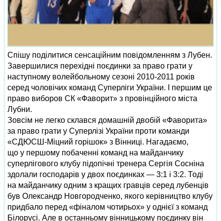
Спішу поділитися сенсаційним повідомленням з Лубен.
Завершилися перехідні поєдинки за право грати у
наступному волейбольному сезоні 2010-2011 років
серед чоловічих команд Суперліги України. І першим це
право виборов СК «Фаворит» з провінційного міста
Лубни.
Зовсім не легко склався домашній двобій «Фаворита»
за право грати у Суперлізі України проти команди
«СДЮСШ-Міцний горішок» з Вінниці. Нагадаємо,
що у першому побаченні команд на майданчику
суперлігового клубу підопічні тренера Сергія Сосніна
здолали господарів у двох поєдинках — 3:1 і 3:2. Тоді
на майданчику одним з кращих гравців серед лубенців
був Олександр Новгородченко, якого керівництво клубу
придбало перед «фіналом чотирьох» у однієї з команд
Білорусі. Але в останньому вінницькому поєдинку він