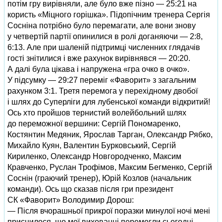
потім гру вирівняли, але було вже пізно — 25:21 на
користь «Міцного горішка». Підопічним тренера Сергія
Сосніна потрібно було перемагати, але вони знову
у четвертій партії опинилися в ролі доганяючи — 2:8,
6:13. Але при шаленій підтримці численних глядачів
гості знітилися і вже рахунок вирівнявся — 20:20.
А далі була цікава і напружена «гра очко в очко».
У підсумку — 29:27 переміг «Фаворит» з загальним
рахунком 3:1. Третя перемога у перехідному двобої
і шлях до Суперліги для лубенської команди відкритий!
Ось хто пройшов тернистий волейбольний шлях
до переможної вершини: Сергій Пономаренко,
Костянтин Медяник, Ярослав Тарган, Олександр Рябко,
Михайло Куян, Валентин Бурковський, Сергій
Кириленко, Олександр Новгородченко, Максим
Кравченко, Руслан Трофімов, Максим Бегменко, Сергій
Соснін (граючий тренер), Юрій Козлов (начальник
команди). Ось що сказав після гри президент
СК «Фаворит» Володимир Дорош:
— Після вчорашньої прикрої поразки минулої ночі мені
приснилося, що мої вихованці перемогли сьогодні