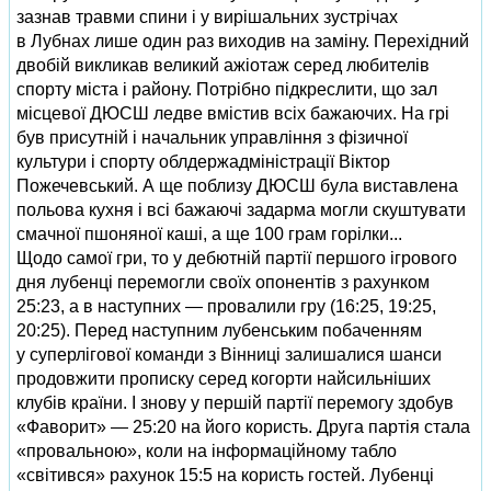
зазнав травми спини і у вирішальних зустрічах
в Лубнах лише один раз виходив на заміну. Перехідний
двобій викликав великий ажіотаж серед любителів
спорту міста і району. Потрібно підкреслити, що зал
місцевої ДЮСШ ледве вмістив всіх бажаючих. На грі
був присутній і начальник управління з фізичної
культури і спорту облдержадміністрації Віктор
Пожечевський. А ще поблизу ДЮСШ була виставлена
польова кухня і всі бажаючі задарма могли скуштувати
смачної пшоняної каші, а ще 100 грам горілки...
Щодо самої гри, то у дебютній партії першого ігрового
дня лубенці перемогли своїх опонентів з рахунком
25:23, а в наступних — провалили гру (16:25, 19:25,
20:25). Перед наступним лубенським побаченням
у суперлігової команди з Вінниці залишалися шанси
продовжити прописку серед когорти найсильніших
клубів країни. І знову у першій партії перемогу здобув
«Фаворит» — 25:20 на його користь. Друга партія стала
«провальною», коли на інформаційному табло
«світився» рахунок 15:5 на користь гостей. Лубенці