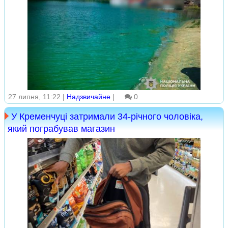
27 липня, 11:22 |
Надзвичайне
|
0
У Кременчуці затримали 34-річного чоловіка,
який пограбував магазин