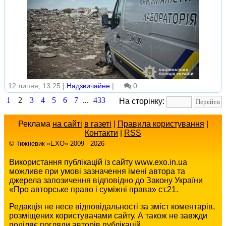
12 липня, 13:25 |
Надзвичайне
|
0
1
2
3
4
5
6
7
...
433
На сторінку:
Реклама
на сайті
в газеті
|
Правила користування
|
Контакти
|
RSS
© Тижневик «EХO» 2009 - 2026
Використання публікацій із сайту www.exo.in.ua
можливе при умові зазначення імені автора та
джерела запозичення відповідно до Закону України
«Про авторське право і суміжні права» ст.21.
Редакція не несе відповідальності за зміст коментарів,
розміщених користувачами сайту. А також не завжди
поділяє погляди авторів публікацій.