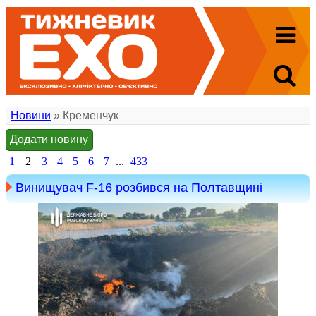
Новини
» Кременчук
Додати новину
1
2
3
4
5
6
7
...
433
Винищувач F-16 розбився на Полтавщині