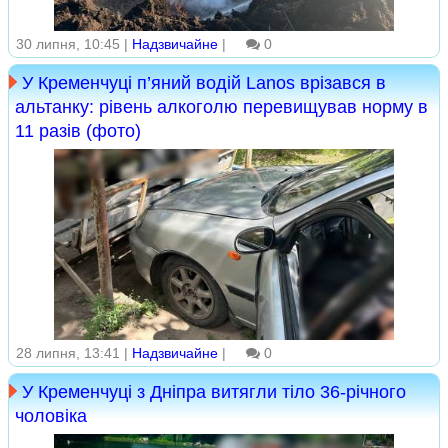
30 липня, 10:45 |
Надзвичайне
|
0
У Кременчуці п’яний водій Lanos врізався в
альтанку: рівень алкоголю перевищував норму в
11 разів (фото)
28 липня, 13:41 |
Надзвичайне
|
0
У Кременчуці з Дніпра витягли тіло 36-річного
чоловіка