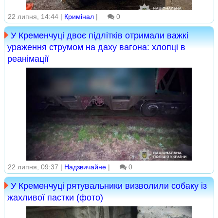
22 липня, 14:44 |
Кримінал
|
0
У Кременчуці двоє підлітків отримали важкі
ураження струмом на даху вагона: хлопці в
реанімації
22 липня, 09:37 |
Надзвичайне
|
0
У Кременчуці рятувальники визволили собаку із
жахливої пастки (фото)