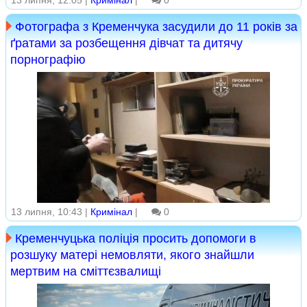
13 липня, 12:05 |
Кримінал
|
0
Фотографа з Кременчука засудили до 11 років за
ґратами за розбещення дівчат та дитячу
порнографію
13 липня, 10:43 |
Кримінал
|
0
Кременчуцька поліція просить допомоги в
розшуку матері немовляти, якого знайшли
мертвим на сміттєзвалищі