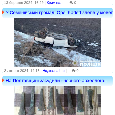
13 березня 2024, 16:29 |
Кримінал
|
0
У Семенівській громаді Opel Kadett злетів у кювет
2 лютого 2024, 14:15 |
Надзвичайне
|
0
На Полтавщині засудили «чорного археолога»