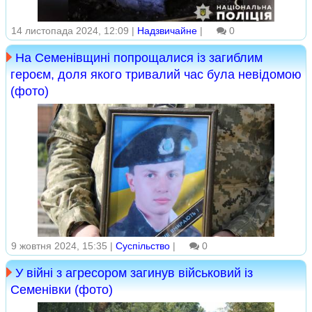
14 листопада 2024, 12:09 |
Надзвичайне
|
0
На Семенівщині попрощалися із загиблим
героєм, доля якого тривалий час була невідомою
(фото)
9 жовтня 2024, 15:35 |
Суспільство
|
0
У війні з агресором загинув військовий із
Семенівки (фото)