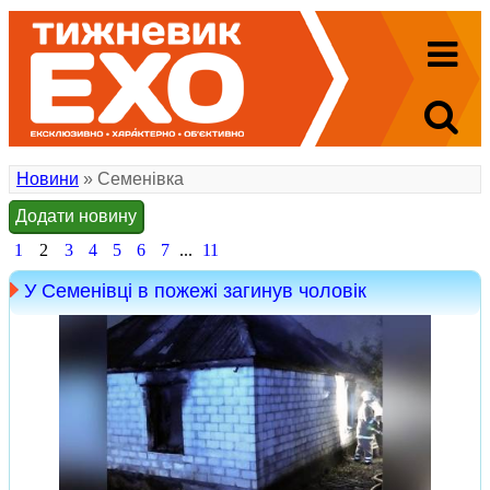
Новини
» Семенівка
Додати новину
1
2
3
4
5
6
7
...
11
У Семенівці в пожежі загинув чоловік