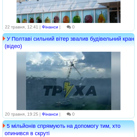
22 травня, 12:41 |
Фінанси
|
0
У Полтаві сильний вітер звалив будівельний кран
(відео)
20 травня, 19:25 |
Фінанси
|
0
5 мільйонів спрямують на допомогу тим, хто
опинився в скруті