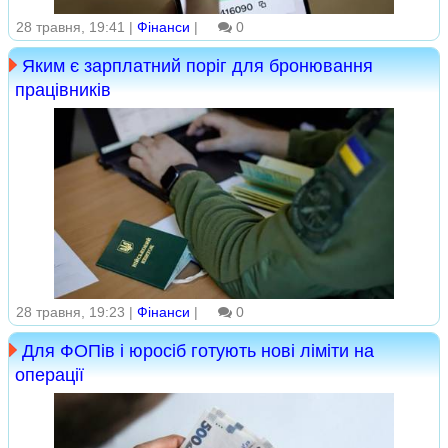
28 травня, 19:41 |
Фінанси
|
0
Яким є зарплатний поріг для бронювання
працівників
28 травня, 19:23 |
Фінанси
|
0
Для ФОПів і юросіб готують нові ліміти на
операції