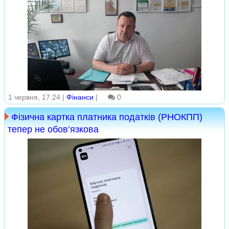
1 червня, 17:24 |
Фінанси
|
0
Фізична картка платника податків (РНОКПП)
тепер не обов’язкова