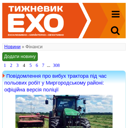
Новини
» Фінанси
Додати новину
1
2
3
4
5
6
7
...
308
Повідомлення про вибух трактора під час
польових робіт у Миргородському районі:
офіційна версія поліції