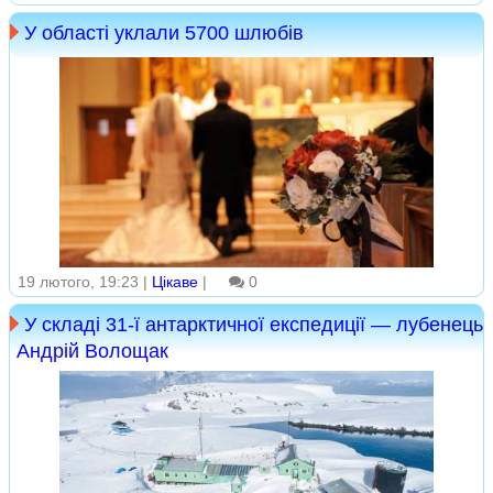
У області уклали 5700 шлюбів
19 лютого, 19:23 |
Цікаве
|
0
У складі 31-ї антарктичної експедиції — лубенець
Андрій Волощак