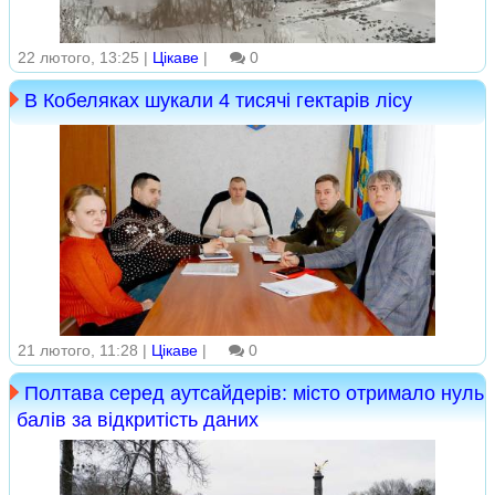
22 лютого, 13:25 |
Цікаве
|
0
В Кобеляках шукали 4 тисячі гектарів лісу
21 лютого, 11:28 |
Цікаве
|
0
Полтава серед аутсайдерів: місто отримало нуль
балів за відкритість даних