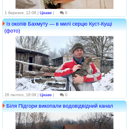
1 березня, 12:08 |
Цікаве
|
0
Із окопів Бахмуту — в милі серцю Куст-Кущі
(фото)
28 лютого, 18:08 |
Цікаве
|
0
Біля Підгори викопали водовідвідний канал