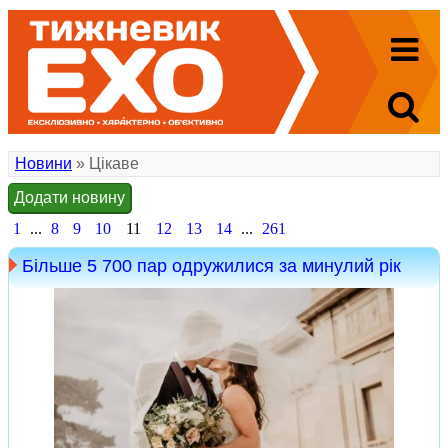
Новини
» Цікаве
Додати новину
1
...
8
9
10
11
12
13
14
...
261
Більше 5 700 пар одружилися за минулий рік