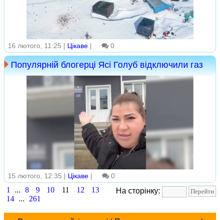
16 лютого, 11:25 |
Цікаве
|
0
Популярній блогерці Ясі Голуб відключили газ
15 лютого, 12:35 |
Цікаве
|
0
1
...
8
9
10
11
12
13
На сторінку:
14
...
261