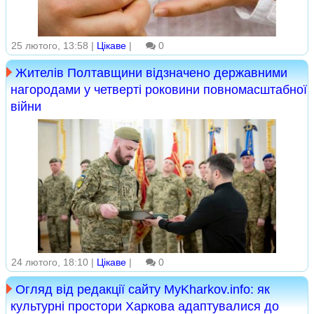
25 лютого, 13:58 |
Цікаве
|
0
Жителів Полтавщини відзначено державними
нагородами у четверті роковини повномасштабної
війни
24 лютого, 18:10 |
Цікаве
|
0
Огляд від редакції сайту MyKharkov.info: як
культурні простори Харкова адаптувалися до