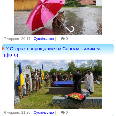
7 червня, 20:17 |
Суспільство
|
0
У Озерах попрощалися із Сергієм Чижиком
(фото)
6 червня, 21:20 |
Суспільство
|
0