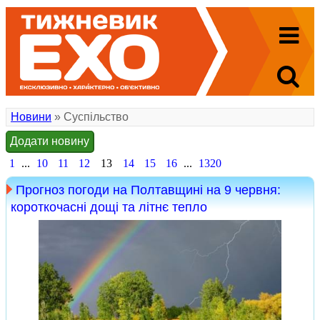
Новини
» Суспільство
Додати новину
1
...
10
11
12
13
14
15
16
...
1320
Прогноз погоди на Полтавщині на 9 червня:
короткочасні дощі та літнє тепло