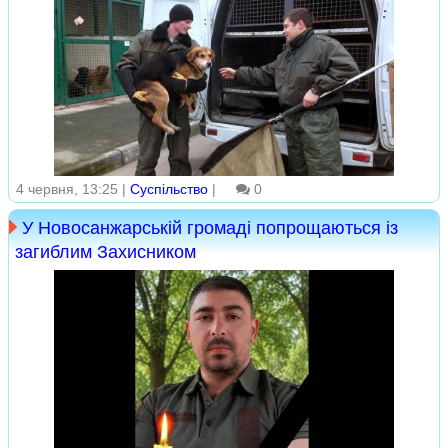
4 червня, 13:25 |
Суспільство
|
0
У Новосанжарській громаді попрощаються із
загиблим Захисником