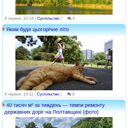
8 червня, 20:24 |
Суспільство
|
0
Яким буде цьогорічне літо
8 червня, 19:11 |
Суспільство
|
0
40 тисяч м² за тиждень — темпи ремонту
державних доріг на Полтавщині (фото)