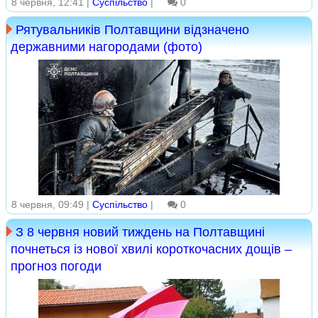
8 червня, 12:41 |
Суспільство
|
0
Рятувальників Полтавщини відзначено
державними нагородами (фото)
8 червня, 09:49 |
Суспільство
|
0
З 8 червня новий тиждень на Полтавщині
почнеться із нової хвилі короткочасних дощів –
прогноз погоди