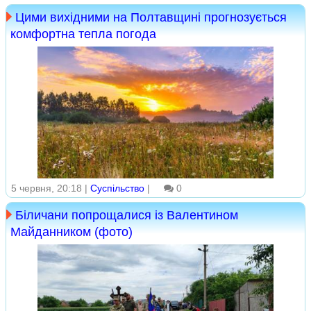
Цими вихідними на Полтавщині прогнозується
комфортна тепла погода
5 червня, 20:18 |
Суспільство
|
0
Біличани попрощалися із Валентином
Майданником (фото)