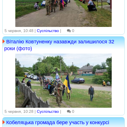
5 червня, 10:48 |
Суспільство
|
0
Віталію Ковтуненку назавжди залишилося 32
роки (фото)
5 червня, 10:28 |
Суспільство
|
0
Кобеляцька громада бере участь у конкурсі