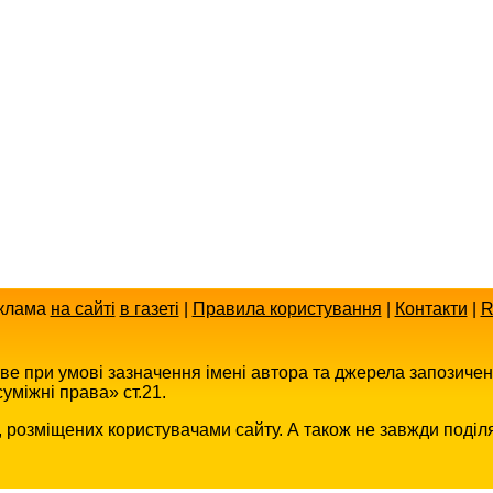
клама
на сайті
в газеті
|
Правила користування
|
Контакти
|
R
иве при умові зазначення імені автора та джерела запозиче
уміжні права» ст.21.
в, розміщених користувачами сайту. А також не завжди поділ