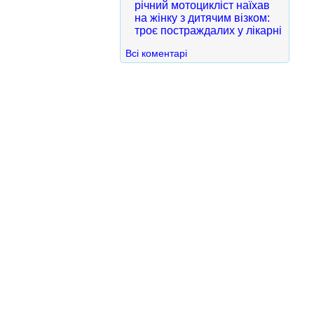
річний мотоцикліст наїхав
на жінку з дитячим візком:
троє постраждалих у лікарні
Всі коментарі