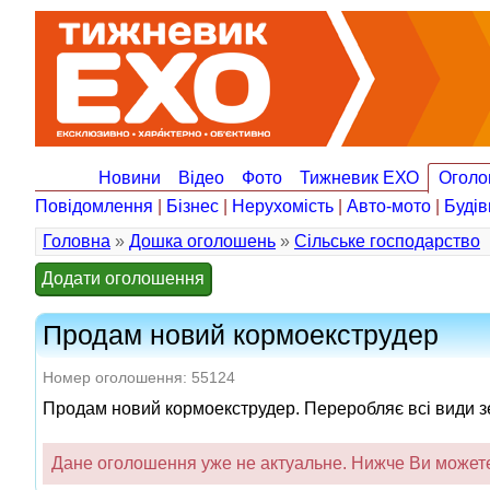
Новини
Відео
Фото
Тижневик ЕХО
Оголо
Повідомлення
|
Бізнес
|
Нерухомість
|
Авто-мото
|
Будів
Головна
»
Дошка оголошень
»
Сільське господарство
Додати оголошення
Продам новий кормоекструдер
Номер оголошення: 55124
Продам новий кормоекструдер. Переробляє всі види зе
Дане оголошення уже не актуальне. Нижче Ви можете 