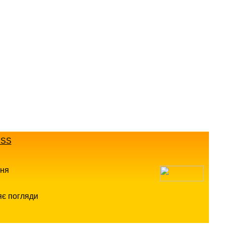
SS
ння
яє погляди