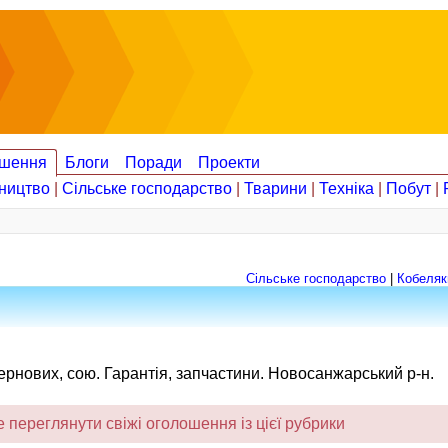
шення
Блоги
Поради
Проекти
ництво
|
Сільське господарство
|
Тварини
|
Техніка
|
Побут
|
Сільське господарство
|
Кобеляк
рнових, сою. Гарантія, запчастини. Новосанжарський р-н.
переглянути свіжі оголошення із цієї рубрики