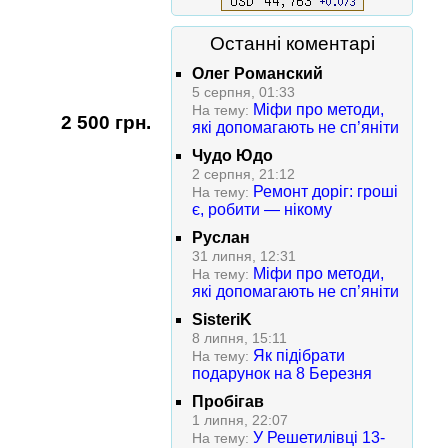
Останні коментарі
Олег Романский
5 серпня, 01:33
Міфи про методи,
На тему:
2 500 грн.
які допомагають не сп’яніти
Чудо Юдо
2 серпня, 21:12
Ремонт доріг: гроші
На тему:
є, робити — нікому
Руслан
31 липня, 12:31
Міфи про методи,
На тему:
які допомагають не сп’яніти
SisteriK
8 липня, 15:11
Як підібрати
На тему:
подарунок на 8 Березня
Пробігав
1 липня, 22:07
У Решетилівці 13-
На тему: