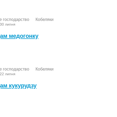
е господарство
Кобеляки
 30 липня
ам медогонку
е господарство
Кобеляки
 22 липня
ам кукурудзу