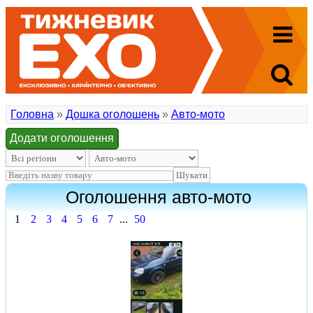
Головна
»
Дошка оголошень
»
Авто-мото
Додати оголошення
Оголошення авто-мото
1
2
3
4
5
6
7
...
50