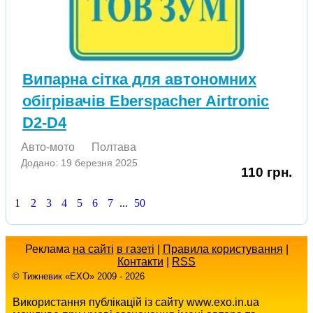
Випарна сітка для автономних
обігрівачів Eberspacher Airtronic
D2-D4
Авто-мото
Полтава
Додано: 19 березня 2025
110 грн.
1
2
3
4
5
6
7
...
50
Реклама
на сайті
в газеті
|
Правила користування
|
Контакти
|
RSS
© Тижневик «EХO» 2009 - 2026
Використання публікацій із сайту www.exo.in.ua