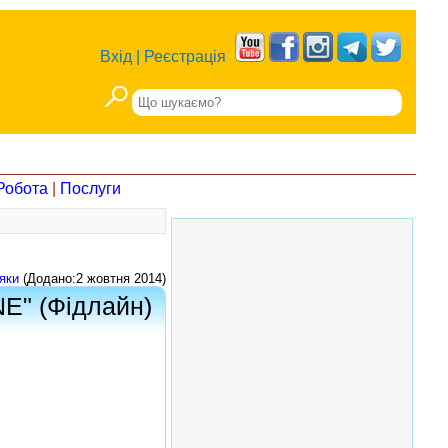
Вхід
|
Реєстрація
Робота
|
Послуги
яки
(Додано:2 жовтня 2014)
NE" (Фідлайн)