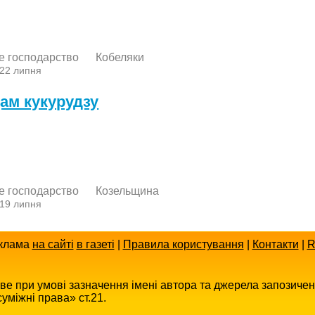
е господарство
Кобеляки
 22 липня
ам кукурудзу
е господарство
Козельщина
 19 липня
клама
на сайті
в газеті
|
Правила користування
|
Контакти
|
R
иве при умові зазначення імені автора та джерела запозиче
уміжні права» ст.21.