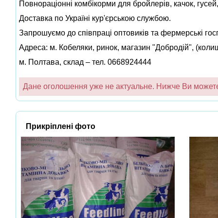
Повнораціонні комбікорми для бройлерів, качок, гусей, 
Доставка по Україні кур'єрською службою.
Запрошуємо до співпраці оптовиків та фермерські гос
Адреса: м. Кобеляки, ринок, магазин "Добродій", (колиш
м. Полтава, склад – тел. 0668924444
Дане оголошення уже не актуальне. Нижче Ви можете 
Прикріплені фото