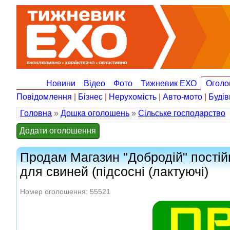
Новини
Відео
Фото
Тижневик ЕХО
Оголо
Повідомлення
|
Бізнес
|
Нерухомість
|
Авто-мото
|
Будів
Головна
»
Дошка оголошень
»
Сільське господарство
Додати оголошення
Продам Магазин "Добродій" постій
для свиней (підсосні (лактуючі)
Номер оголошення: 55521