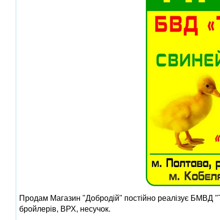
Продам Магазин "Добродій" постійно реалізує БМВД "Те
бройлерів, ВРХ, несучок.