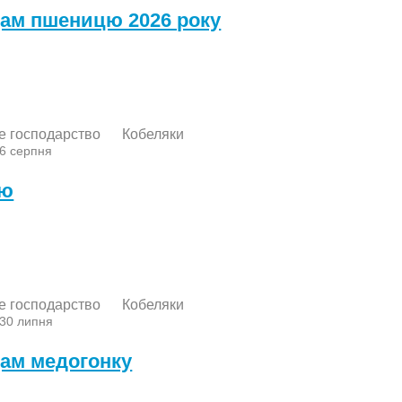
ам пшеницю 2026 року
е господарство
Кобеляки
 6 серпня
лю
е господарство
Кобеляки
 30 липня
ам медогонку