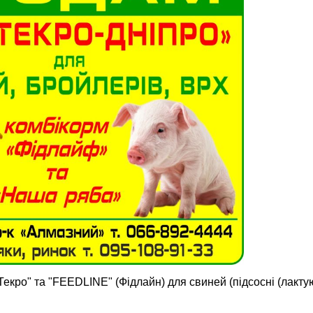
кро" та "FEEDLINE" (Фідлайн) для свиней (підсосні (лактуюч