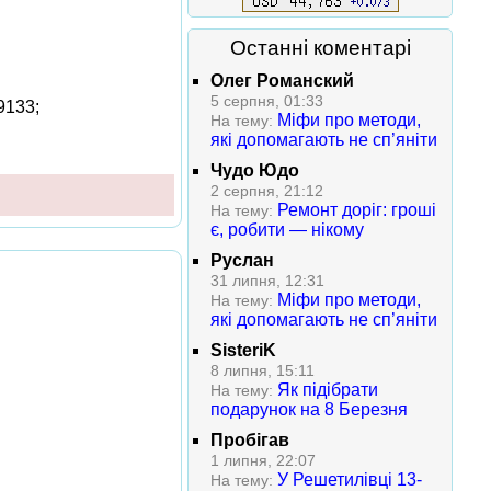
Останні коментарі
Олег Романский
5 серпня, 01:33
9133;
Міфи про методи,
На тему:
які допомагають не сп’яніти
Чудо Юдо
2 серпня, 21:12
Ремонт доріг: гроші
На тему:
є, робити — нікому
Руслан
31 липня, 12:31
Міфи про методи,
На тему:
які допомагають не сп’яніти
SisteriK
8 липня, 15:11
Як підібрати
На тему:
подарунок на 8 Березня
Пробігав
1 липня, 22:07
У Решетилівці 13-
На тему: