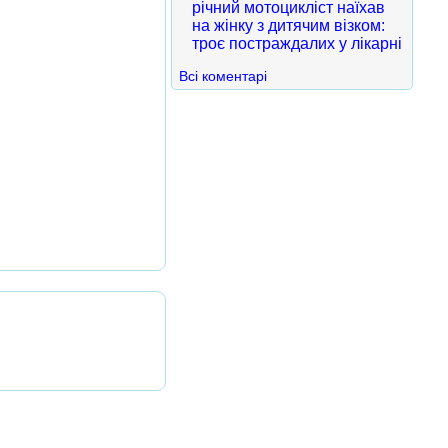
річний мотоцикліст наїхав
на жінку з дитячим візком:
троє постраждалих у лікарні
Всі коментарі