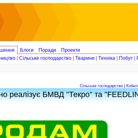
шення
Блоги
Поради
Проекти
ництво
|
Сільське господарство
|
Тварини
|
Техніка
|
Побут
|
Сільське господарство
|
Кобел
но реалізує БМВД "Текро" та "FEEDLI