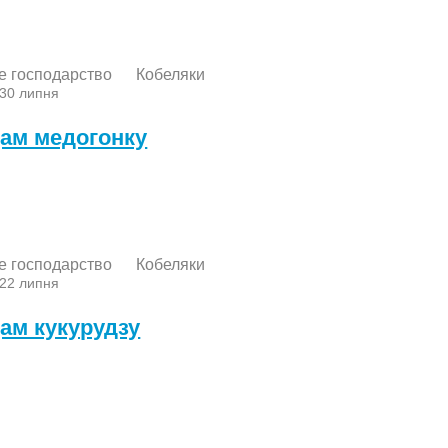
е господарство
Кобеляки
 30 липня
ам медогонку
е господарство
Кобеляки
 22 липня
ам кукурудзу