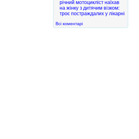
річний мотоцикліст наїхав
на жінку з дитячим візком:
троє постраждалих у лікарні
Всі коментарі