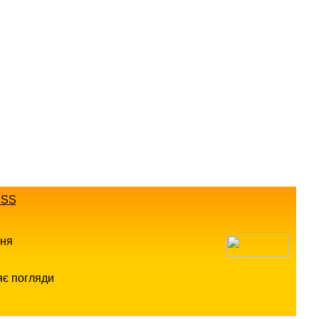
SS
ння
яє погляди