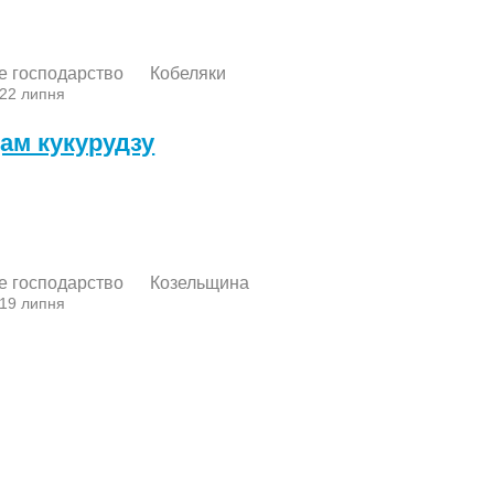
е господарство
Кобеляки
 22 липня
ам кукурудзу
е господарство
Козельщина
 19 липня