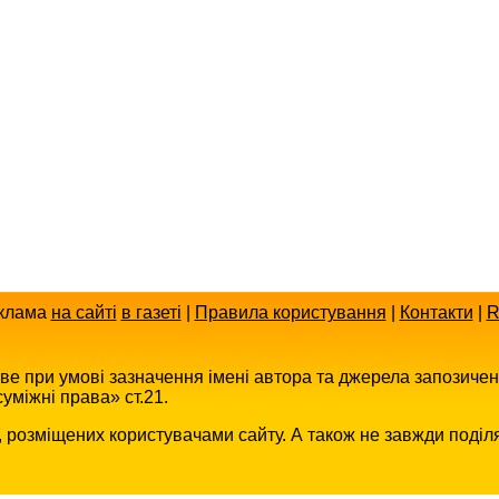
клама
на сайті
в газеті
|
Правила користування
|
Контакти
|
R
иве при умові зазначення імені автора та джерела запозиче
уміжні права» ст.21.
в, розміщених користувачами сайту. А також не завжди поділ