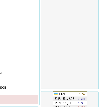
и.
ров.