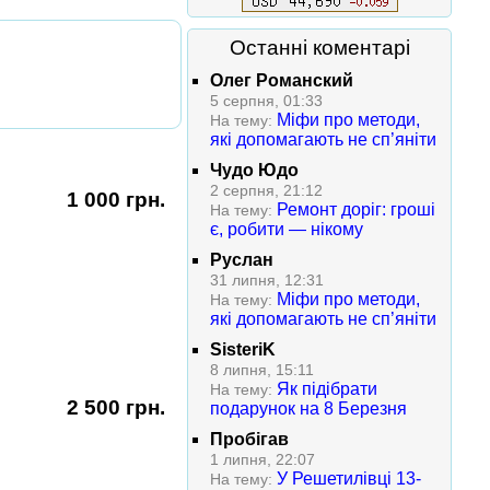
Останні коментарі
Олег Романский
5 серпня, 01:33
Міфи про методи,
На тему:
які допомагають не сп’яніти
Чудо Юдо
2 серпня, 21:12
1 000 грн.
Ремонт доріг: гроші
На тему:
є, робити — нікому
Руслан
31 липня, 12:31
Міфи про методи,
На тему:
які допомагають не сп’яніти
SisteriK
8 липня, 15:11
Як підібрати
На тему:
2 500 грн.
подарунок на 8 Березня
Пробігав
1 липня, 22:07
У Решетилівці 13-
На тему: