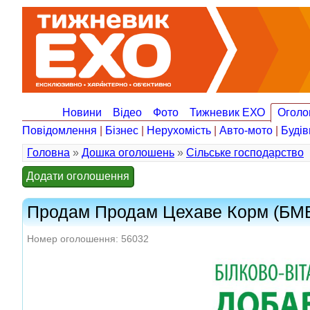
Новини
Відео
Фото
Тижневик ЕХО
Оголо
Повідомлення
|
Бізнес
|
Нерухомість
|
Авто-мото
|
Будів
Головна
»
Дошка оголошень
»
Сільське господарство
Додати оголошення
Продам Продам Цехаве Корм (БМ
Номер оголошення: 56032