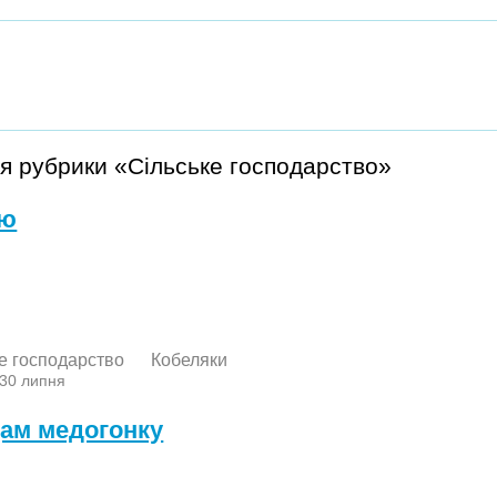
я рубрики «Сільське господарство»
лю
е господарство
Кобеляки
 30 липня
ам медогонку