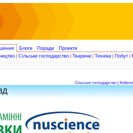
шення
Блоги
Поради
Проекти
ництво
|
Сільське господарство
|
Тварини
|
Техніка
|
Побут
|
Сільське господарство
|
Кобеля
ВД