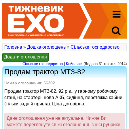
Головна
»
Дошка оголошень
»
Сільське господарство
Додати оголошення
Сільське господарство
|
Кобеляки
(Додано:31 жовтня 2014)
Продам трактор МТЗ-82
Номер оголошення: 56302
Продам трактор МТЗ-82, 92 р.в., у гарному робочому
стані, на стартері, нова АКБ, сидіння, перетяжка кабіни
(тільки задній привід). Ціна договірна.
Дане оголошення уже не актуальне. Нижче Ви
можете переглянути свіжі оголошення із цієї рубрики