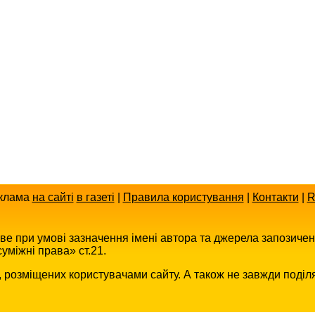
клама
на сайті
в газеті
|
Правила користування
|
Контакти
|
R
иве при умові зазначення імені автора та джерела запозиче
уміжні права» ст.21.
в, розміщених користувачами сайту. А також не завжди поділ