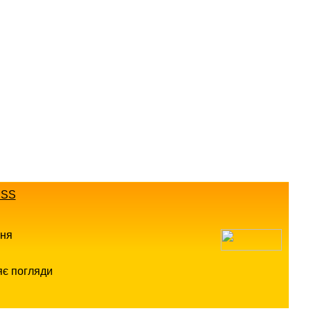
SS
ння
яє погляди