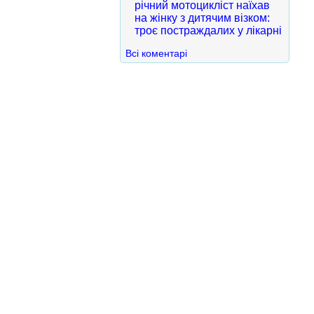
річний мотоцикліст наїхав
на жінку з дитячим візком:
троє постраждалих у лікарні
Всі коментарі