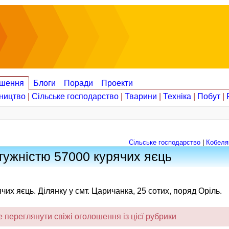
шення
Блоги
Поради
Проекти
ництво
|
Сільське господарство
|
Тварини
|
Техніка
|
Побут
|
Сільське господарство
|
Кобеля
тужністю 57000 курячих яєць
х яєць. Ділянку у смт. Царичанка, 25 сотих, поряд Оріль.
переглянути свіжі оголошення із цієї рубрики