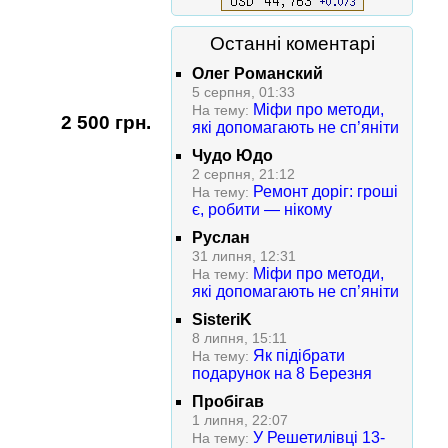
Останні коментарі
Олег Романский
5 серпня, 01:33
Міфи про методи,
На тему:
2 500 грн.
які допомагають не сп’яніти
Чудо Юдо
2 серпня, 21:12
Ремонт доріг: гроші
На тему:
є, робити — нікому
Руслан
31 липня, 12:31
Міфи про методи,
На тему:
які допомагають не сп’яніти
SisteriK
8 липня, 15:11
Як підібрати
На тему:
подарунок на 8 Березня
Пробігав
1 липня, 22:07
У Решетилівці 13-
На тему: