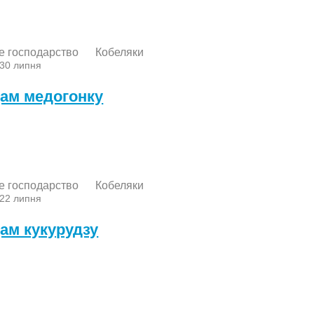
е господарство
Кобеляки
 30 липня
ам медогонку
е господарство
Кобеляки
 22 липня
ам кукурудзу