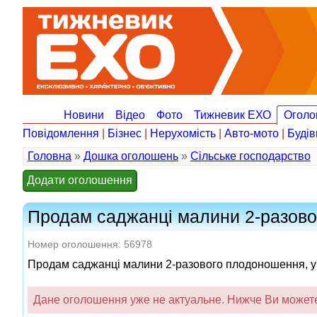
Новини
Відео
Фото
Тижневик ЕХО
Оголо
Повідомлення
|
Бізнес
|
Нерухомість
|
Авто-мото
|
Будів
Головна
»
Дошка оголошень
»
Сільське господарство
Додати оголошення
Продам саджанці малини 2-разов
Номер оголошення: 56978
Продам саджанці малини 2-разового плодоношення, ур
Дане оголошення уже не актуальне. Нижче Ви можете 