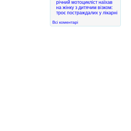
річний мотоцикліст наїхав
на жінку з дитячим візком:
троє постраждалих у лікарні
Всі коментарі