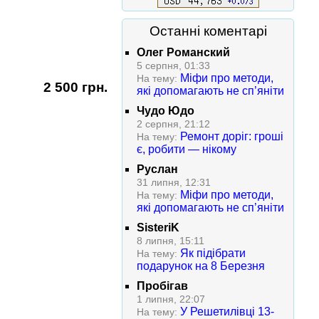
Останні коментарі
Олег Романский
5 серпня, 01:33
Міфи про методи,
На тему:
2 500 грн.
які допомагають не сп’яніти
Чудо Юдо
2 серпня, 21:12
Ремонт доріг: гроші
На тему:
є, робити — нікому
Руслан
31 липня, 12:31
Міфи про методи,
На тему:
які допомагають не сп’яніти
SisteriK
8 липня, 15:11
Як підібрати
На тему:
подарунок на 8 Березня
Пробігав
1 липня, 22:07
У Решетилівці 13-
На тему: