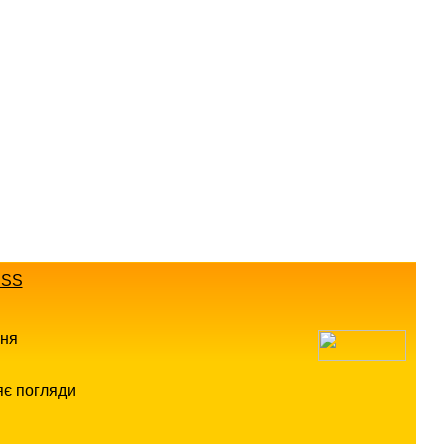
SS
ння
яє погляди