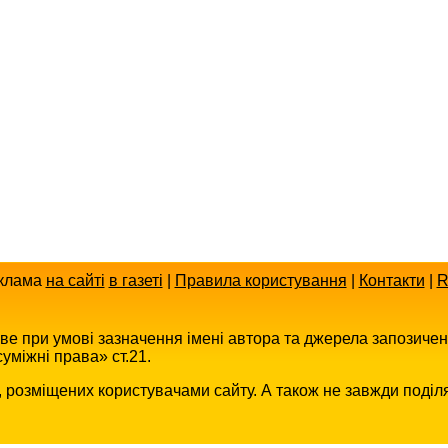
клама
на сайті
в газеті
|
Правила користування
|
Контакти
|
R
иве при умові зазначення імені автора та джерела запозиче
уміжні права» ст.21.
в, розміщених користувачами сайту. А також не завжди поділ