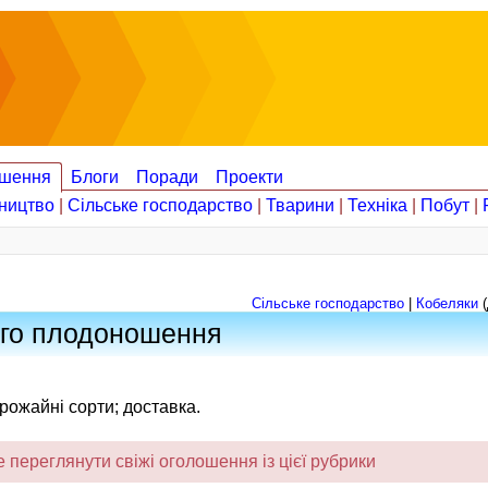
шення
Блоги
Поради
Проекти
ництво
|
Сільське господарство
|
Тварини
|
Техніка
|
Побут
|
Сільське господарство
|
Кобеляки
(
ого плодоношення
ожайні сорти; доставка.
переглянути свіжі оголошення із цієї рубрики