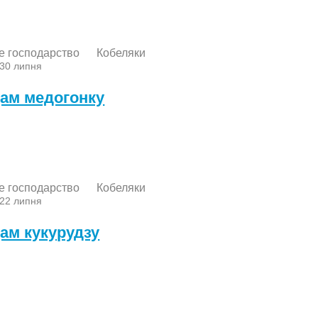
е господарство
Кобеляки
 30 липня
ам медогонку
е господарство
Кобеляки
 22 липня
ам кукурудзу