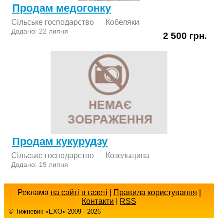
Продам медогонку
Сільське господарство
Кобеляки
Додано: 22 липня
2 500 грн.
Продам кукурудзу
Сільське господарство
Козельщина
Додано: 19 липня
Реклама
на сайті
в газеті
|
Правила користування
|
Контакти
|
RSS
© Тижневик «EХO» 2009 - 2026