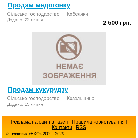
Продам медогонку
Сільське господарство
Кобеляки
Додано: 22 липня
2 500 грн.
Продам кукурудзу
Сільське господарство
Козельщина
Додано: 19 липня
Реклама
на сайті
в газеті
|
Правила користування
|
Контакти
|
RSS
© Тижневик «EХO» 2009 - 2026