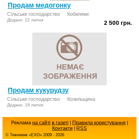
Продам медогонку
Сільське господарство
Кобеляки
Додано: 22 липня
2 500 грн.
Продам кукурудзу
Сільське господарство
Козельщина
Додано: 19 липня
Реклама
на сайті
в газеті
|
Правила користування
|
Контакти
|
RSS
© Тижневик «EХO» 2009 - 2026