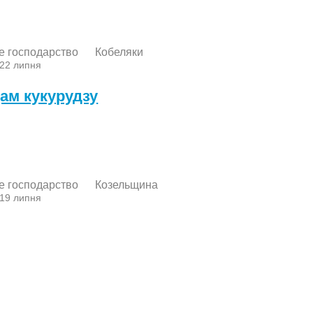
е господарство
Кобеляки
 22 липня
ам кукурудзу
е господарство
Козельщина
 19 липня