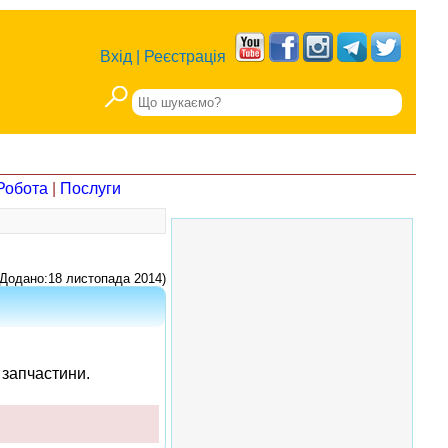
Вхід
|
Реєстрація
Робота
|
Послуги
Додано:18 листопада 2014)
 запчастини.