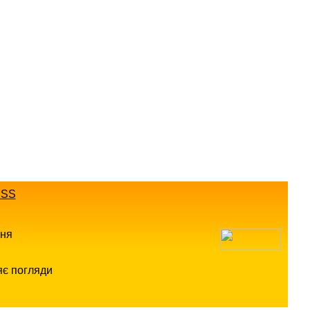
SS
ння
яє погляди