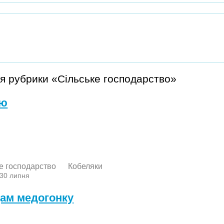
я рубрики «Сільське господарство»
лю
е господарство
Кобеляки
 30 липня
ам медогонку