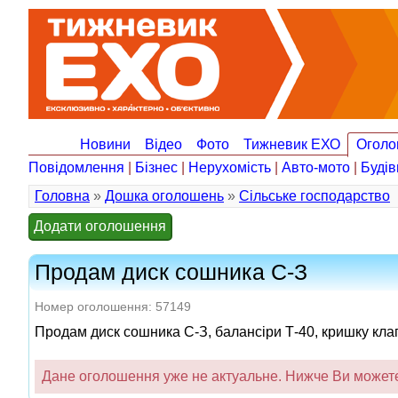
Новини
Відео
Фото
Тижневик ЕХО
Оголо
Повідомлення
|
Бізнес
|
Нерухомість
|
Авто-мото
|
Будів
Головна
»
Дошка оголошень
»
Сільське господарство
Додати оголошення
Продам диск сошника С-З
Номер оголошення: 57149
Продам диск сошника С-З, балансіри Т-40, кришку кл
Дане оголошення уже не актуальне. Нижче Ви можете 