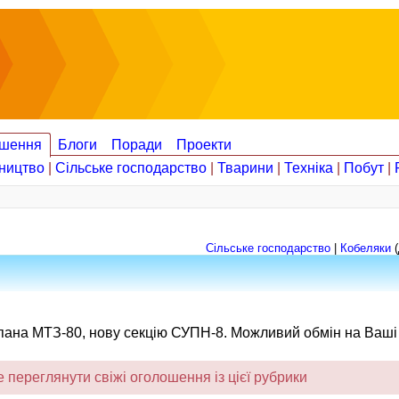
шення
Блоги
Поради
Проекти
ництво
|
Сільське господарство
|
Тварини
|
Техніка
|
Побут
|
Сільське господарство
|
Кобеляки
(
апана МТЗ-80, нову секцію СУПН-8. Можливий обмін на Ваші
переглянути свіжі оголошення із цієї рубрики