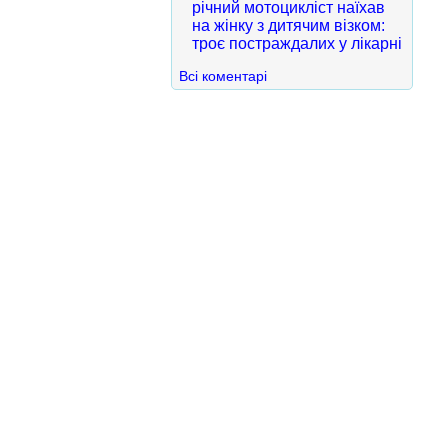
річний мотоцикліст наїхав
на жінку з дитячим візком:
троє постраждалих у лікарні
Всі коментарі