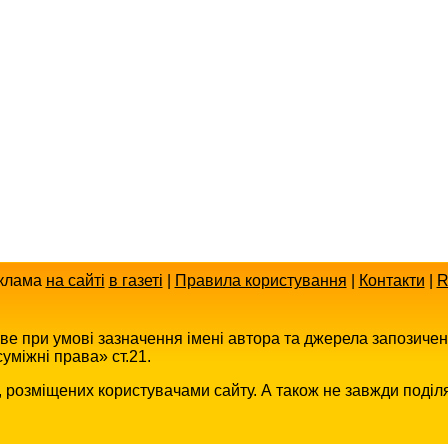
клама
на сайті
в газеті
|
Правила користування
|
Контакти
|
R
иве при умові зазначення імені автора та джерела запозиче
уміжні права» ст.21.
в, розміщених користувачами сайту. А також не завжди поділ