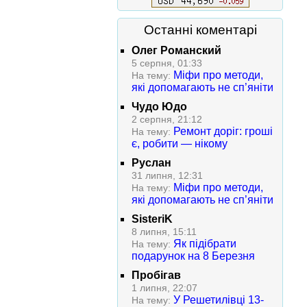
Останні коментарі
Олег Романский
5 серпня, 01:33
Міфи про методи,
На тему:
які допомагають не сп’яніти
Чудо Юдо
2 серпня, 21:12
Ремонт доріг: гроші
На тему:
є, робити — нікому
Руслан
31 липня, 12:31
Міфи про методи,
На тему:
які допомагають не сп’яніти
SisteriK
8 липня, 15:11
Як підібрати
На тему:
подарунок на 8 Березня
Пробігав
1 липня, 22:07
У Решетилівці 13-
На тему: