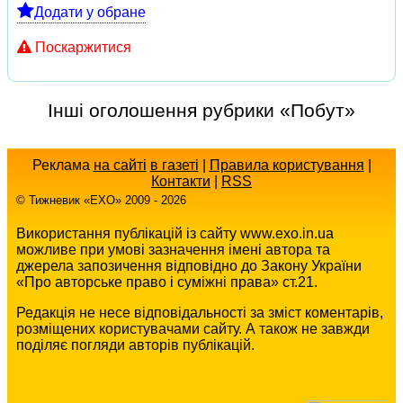
Додати у обране
Поскаржитися
Інші оголошення рубрики «Побут»
Реклама
на сайті
в газеті
|
Правила користування
|
Контакти
|
RSS
© Тижневик «EХO» 2009 - 2026
Використання публікацій із сайту www.exo.in.ua
можливе при умові зазначення імені автора та
джерела запозичення відповідно до Закону України
«Про авторське право і суміжні права» ст.21.
Редакція не несе відповідальності за зміст коментарів,
розміщених користувачами сайту. А також не завжди
поділяє погляди авторів публікацій.