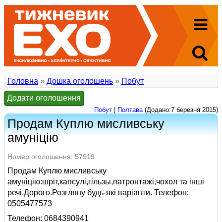
Головна
»
Дошка оголошень
»
Побут
Додати оголошення
Побут
|
Полтава
(Додано:7 березня 2015)
Продам Куплю мисливську
амунiцiю
Номер оголошення: 57919
Продам Куплю мисливську
амунiцiю:шрiт,капсулi,гiльзы,патронтажi,чохол та iншi
речi.Дорого.Розгляну будь-якi варiанти. Телефон:
0505477573
Телефон: 0684390941