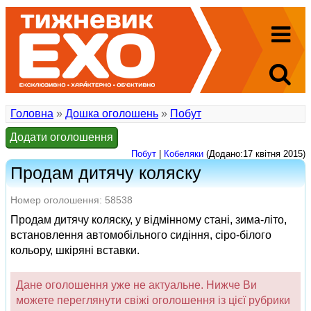
Головна
»
Дошка оголошень
»
Побут
Додати оголошення
Побут
|
Кобеляки
(Додано:17 квітня 2015)
Продам дитячу коляску
Номер оголошення: 58538
Продам дитячу коляску, у відмінному стані, зима-літо,
встановлення автомобільного сидіння, сіро-білого
кольору, шкіряні вставки.
Дане оголошення уже не актуальне. Нижче Ви
можете переглянути свіжі оголошення із цієї рубрики