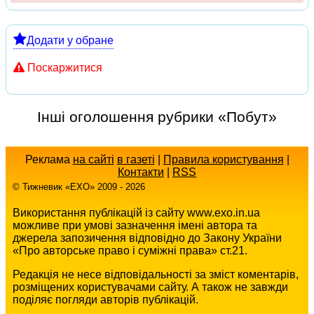
Додати у обране
Поскаржитися
Інші оголошення рубрики «Побут»
Реклама
на сайті
в газеті
|
Правила користування
|
Контакти
|
RSS
© Тижневик «EХO» 2009 - 2026
Використання публікацій із сайту www.exo.in.ua
можливе при умові зазначення імені автора та
джерела запозичення відповідно до Закону України
«Про авторське право і суміжні права» ст.21.
Редакція не несе відповідальності за зміст коментарів,
розміщених користувачами сайту. А також не завжди
поділяє погляди авторів публікацій.