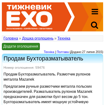
Головна
»
Дошка оголошень
»
Техніка
Додати оголошення
Техніка
|
Полтава
(Додано:27 липня 2015)
Продам Бухторазматыватель
Номер оголошення: 59476
Продам Бухторазматыватель. Размотчик рулонов
металла Mazanek
Предлагаем ручные размотчики металла польских
производителей. Разматыватель рулонов Mazanek
предназначен для размотки бухт весом до 5 тон.
Бухторазматыватель имеет мощную устойчивую