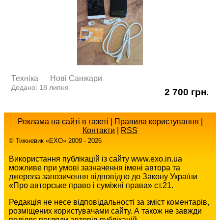
Техніка
Нові Cанжари
Додано: 18 липня
2 700 грн.
Реклама
на сайті
в газеті
|
Правила користування
|
Контакти
|
RSS
© Тижневик «EХO» 2009 - 2026
Використання публікацій із сайту www.exo.in.ua
можливе при умові зазначення імені автора та
джерела запозичення відповідно до Закону України
«Про авторське право і суміжні права» ст.21.
Редакція не несе відповідальності за зміст коментарів,
розміщених користувачами сайту. А також не завжди
поділяє погляди авторів публікацій.