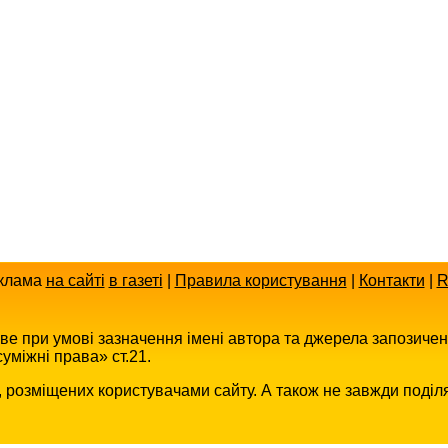
клама
на сайті
в газеті
|
Правила користування
|
Контакти
|
R
иве при умові зазначення імені автора та джерела запозиче
уміжні права» ст.21.
в, розміщених користувачами сайту. А також не завжди поділ