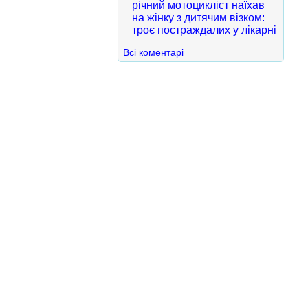
річний мотоцикліст наїхав
на жінку з дитячим візком:
троє постраждалих у лікарні
Всі коментарі