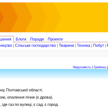
шення
Блоги
Поради
Проекти
ництво
|
Сільське господарство
|
Тварини
|
Техніка
|
Побут
|
Нерухомість
|
Гребінка
(
ну, Полтавської області.
ою, опалення пічне (є дрова).
іде газ по вулиці, є сад. є город.