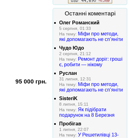
Останні коментарі
Олег Романский
5 серпня, 01:33
Міфи про методи,
На тему:
які допомагають не сп’яніти
Чудо Юдо
2 серпня, 21:12
Ремонт доріг: гроші
На тему:
є, робити — нікому
Руслан
31 липня, 12:31
95 000 грн.
Міфи про методи,
На тему:
які допомагають не сп’яніти
SisteriK
8 липня, 15:11
Як підібрати
На тему:
подарунок на 8 Березня
Пробігав
1 липня, 22:07
У Решетилівці 13-
На тему: