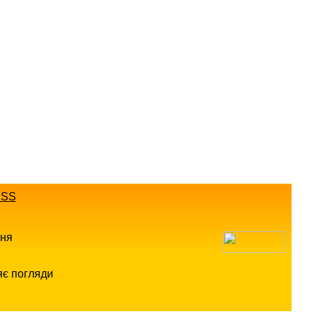
SS
ння
яє погляди