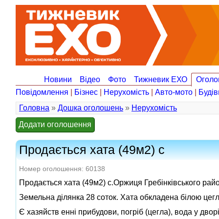
Новини
Відео
Фото
Тижневик ЕХО
Оголо
Повідомлення
|
Бізнес
|
Нерухомість
|
Авто-мото
|
Будів
Головна
»
Дошка оголошень
»
Нерухомість
Додати оголошення
Продається хата (49м2) с
Номер оголошення: 60138
Продається хата (49м2) с.Оржиця Гребінківського райо
Земельна ділянка 28 соток. Хата обкладена білою цегл
Є хазяйств енні прибудови, погріб (цегла), вода у дворі, 