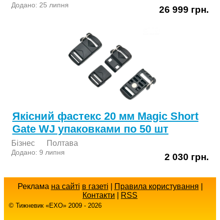
Додано: 25 липня
26 999 грн.
Якісний фастекс 20 мм Magic Short
Gate WJ упаковками по 50 шт
Бізнес
Полтава
Додано: 9 липня
2 030 грн.
Реклама
на сайті
в газеті
|
Правила користування
|
Контакти
|
RSS
© Тижневик «EХO» 2009 - 2026