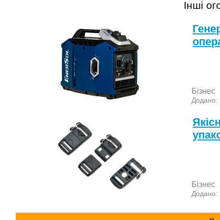
Інші о
Гене
опер
Бізнес
Додано:
Якіс
упак
Бізнес
Додано: