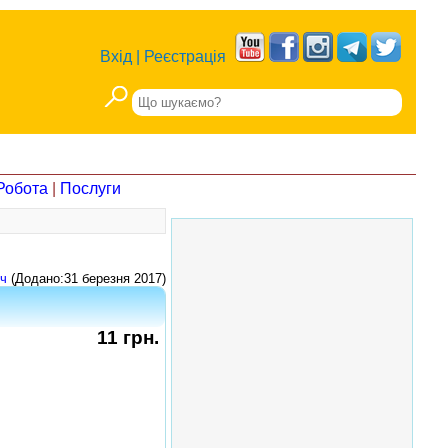
Вхід
|
Реєстрація
Робота
|
Послуги
ч
(Додано:31 березня 2017)
11 грн.