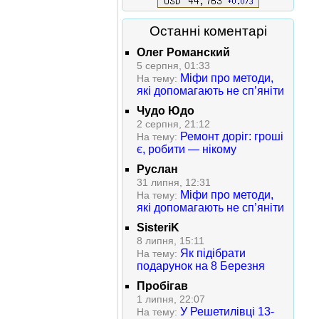
Останні коментарі
Олег Романский
5 серпня, 01:33
Міфи про методи,
На тему:
які допомагають не сп’яніти
Чудо Юдо
2 серпня, 21:12
Ремонт доріг: гроші
На тему:
є, робити — нікому
Руслан
31 липня, 12:31
Міфи про методи,
На тему:
які допомагають не сп’яніти
SisteriK
8 липня, 15:11
Як підібрати
На тему:
подарунок на 8 Березня
Пробігав
1 липня, 22:07
У Решетилівці 13-
На тему: