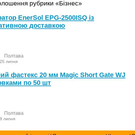
голошення рубрики «Бізнес»
ратор EnerSol EPG-2500ISQ із
ативною доставкою
Полтава
 25 липня
ний фастекс 20 мм Magic Short Gate WJ
овками по 50 шт
Полтава
 9 липня