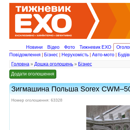
Новини
Відео
Фото
Тижневик ЕХО
Оголо
Повідомлення
|
Бізнес
|
Нерухомість
|
Авто-мото
|
Будів
Головна
»
Дошка оголошень
»
Бізнес
Додати оголошення
Зигмашина Польша Sorex CWM–50
Номер оголошення: 63328