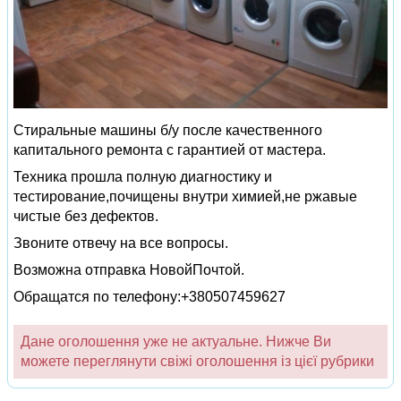
Стиральные машины б/у после качественного
капитального ремонта с гарантией от мастера.
Техника прошла полную диагностику и
тестирование,почищены внутри химией,не ржавые
чистые без дефектов.
Звоните отвечу на все вопросы.
Возможна отправка НовойПочтой.
Обращатся по телефону:+380507459627
Дане оголошення уже не актуальне. Нижче Ви
можете переглянути свіжі оголошення із цієї рубрики