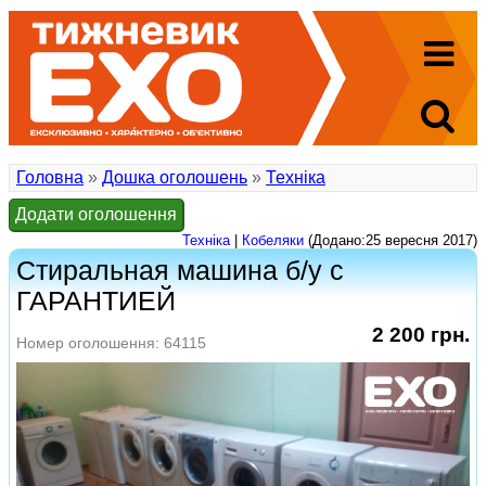
Головна
»
Дошка оголошень
»
Техніка
Додати оголошення
Техніка
|
Кобеляки
(Додано:25 вересня 2017)
Стиральная машина б/у с
ГАРАНТИЕЙ
2 200 грн.
Номер оголошення: 64115