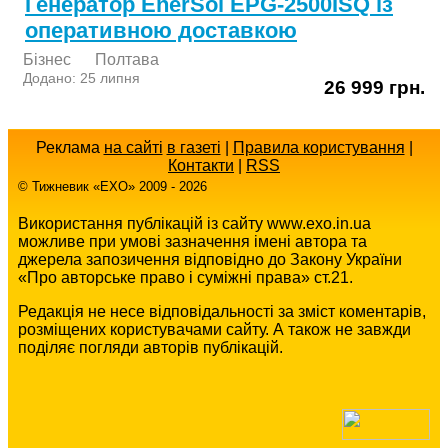
Генератор EnerSol EPG-2500ISQ із
оперативною доставкою
Бізнес
Полтава
Додано: 25 липня
26 999 грн.
Реклама
на сайті
в газеті
|
Правила користування
|
Контакти
|
RSS
© Тижневик «EХO» 2009 - 2026
Використання публікацій із сайту www.exo.in.ua
можливе при умові зазначення імені автора та
джерела запозичення відповідно до Закону України
«Про авторське право і суміжні права» ст.21.
Редакція не несе відповідальності за зміст коментарів,
розміщених користувачами сайту. А також не завжди
поділяє погляди авторів публікацій.