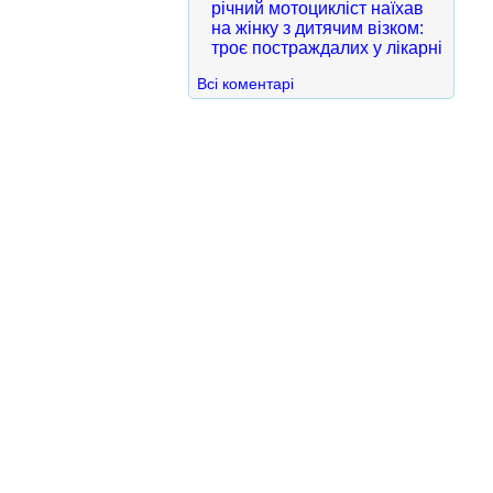
річний мотоцикліст наїхав
на жінку з дитячим візком:
троє постраждалих у лікарні
Всі коментарі