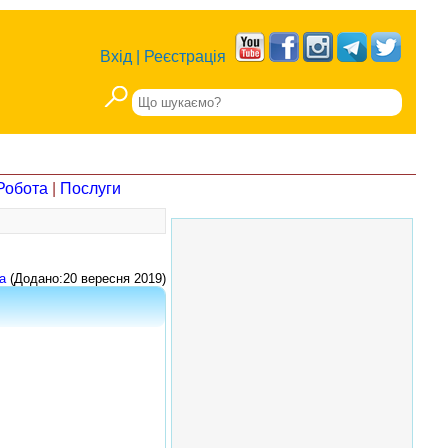
Вхід
|
Реєстрація
Робота
|
Послуги
а
(Додано:20 вересня 2019)