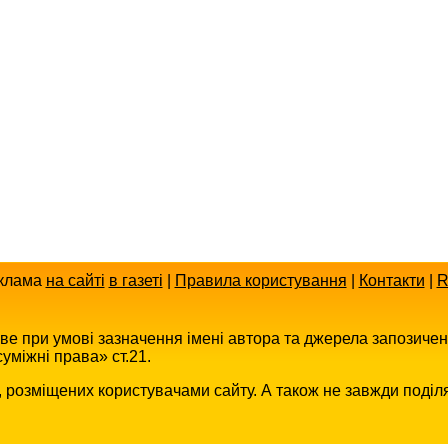
клама
на сайті
в газеті
|
Правила користування
|
Контакти
|
R
иве при умові зазначення імені автора та джерела запозиче
уміжні права» ст.21.
в, розміщених користувачами сайту. А також не завжди поділ