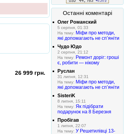
Останні коментарі
Олег Романский
5 серпня, 01:33
Міфи про методи,
На тему:
які допомагають не сп’яніти
Чудо Юдо
2 серпня, 21:12
Ремонт доріг: гроші
На тему:
є, робити — нікому
Руслан
26 999 грн.
31 липня, 12:31
Міфи про методи,
На тему:
які допомагають не сп’яніти
SisteriK
8 липня, 15:11
Як підібрати
На тему:
подарунок на 8 Березня
Пробігав
1 липня, 22:07
У Решетилівці 13-
На тему: