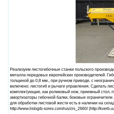
Реализуем листогибочные станки польского производи
металла передовых европейских производителей. Ги
толщиной до 0,8 мм., при ручном приводе, с неограни
включено: листогиб и рычаги управления. Сделать ли
комплектующие, как роликовый нож, приемный стол, под
амортизаторы гибочной балки, боковые ограничители 
для обработки листовой жести есть в наличии на скл
http://www.listogib-sorex.com/rus/zrs_2660/ (http://kverb