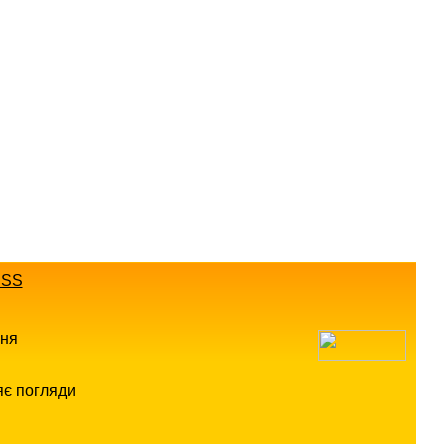
SS
ння
яє погляди