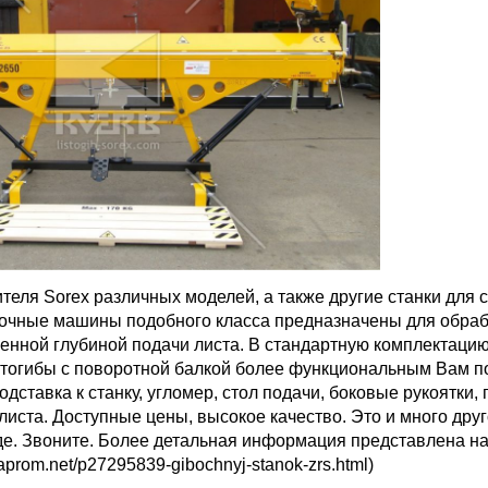
теля Sorex различных моделей, а также другие станки для 
бочные машины подобного класса предназначены для обраб
ченной глубиной подачи листа. В стандартную комплектацию
стогибы с поворотной балкой более функциональным Вам п
ставка к станку, угломер, стол подачи, боковые рукоятки, 
листа. Доступные цены, высокое качество. Это и много дру
аде. Звоните. Более детальная информация представлена на
.uaprom.net/p27295839-gibochnyj-stanok-zrs.html)