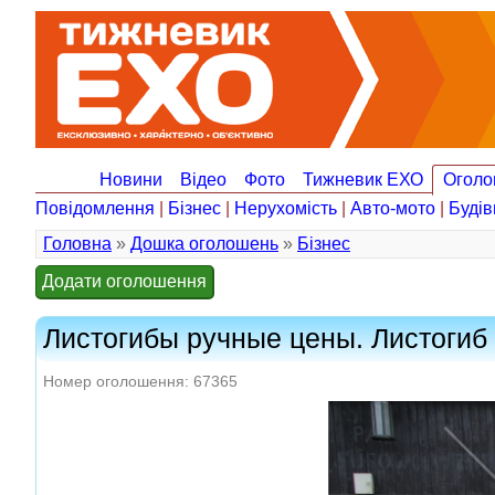
Новини
Відео
Фото
Тижневик ЕХО
Оголо
Повідомлення
|
Бізнес
|
Нерухомість
|
Авто-мото
|
Будів
Головна
»
Дошка оголошень
»
Бізнес
Додати оголошення
Листогибы ручные цены. Листогиб
Номер оголошення: 67365