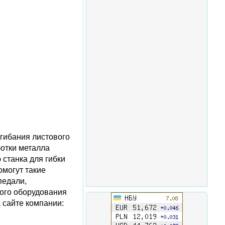
сгибания листового
отки металла
 станка для гибки
омогут такие
педали,
гого оборудования
 сайте компании: