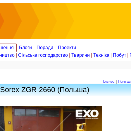
шення
Блоги
Поради
Проекти
ництво
|
Сільське господарство
|
Тварини
|
Техніка
|
Побут
|
Бізнес
|
Полтав
 Sorex ZGR-2660 (Польша)