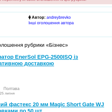
Автор:
andreybrevko
Інші оголошення автора
голошення рубрики «Бізнес»
ратор EnerSol EPG-2500ISQ із
ативною доставкою
Полтава
 25 липня
ний фастекс 20 мм Magic Short Gate WJ
овками по 50 шт