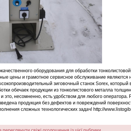
качественного оборудования для обработки тонколистовой
тные цены и грамотное сервисное обслуживание являются
сокопроизводительный зиговочный станок Sorex, который
отки обечаек продукции из тонколистового металла толщин
и это, несомненно, есть удобством для любого оператора. 
изведена продукция без дефектов и повреждений поверхно
нения сложных технологических задач! http://www.listogib
переглянути свіжі оголошення із цієї рубрики