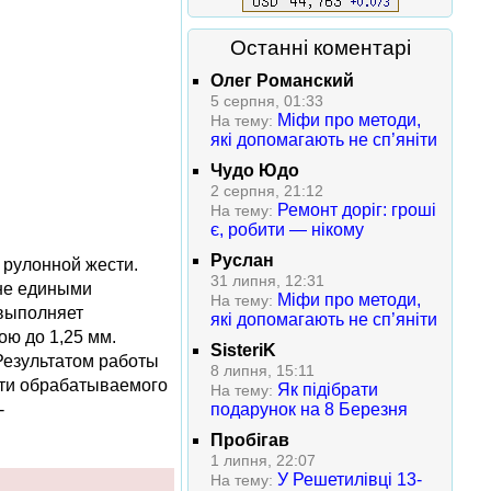
Останні коментарі
Олег Романский
5 серпня, 01:33
Міфи про методи,
На тему:
які допомагають не сп’яніти
Чудо Юдо
2 серпня, 21:12
Ремонт доріг: гроші
На тему:
є, робити — нікому
Руслан
 рулонной жести.
31 липня, 12:31
 не едиными
Міфи про методи,
На тему:
 выполняет
які допомагають не сп’яніти
ою до 1,25 мм.
SisteriK
Результатом работы
8 липня, 15:11
сти обрабатываемого
Як підібрати
На тему:
-
подарунок на 8 Березня
Пробігав
1 липня, 22:07
У Решетилівці 13-
На тему: