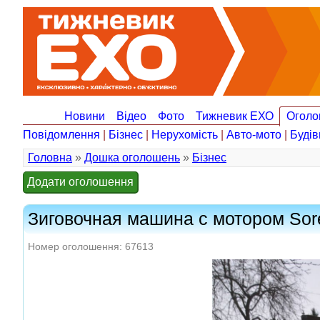
Новини
Відео
Фото
Тижневик ЕХО
Оголо
Повідомлення
|
Бізнес
|
Нерухомість
|
Авто-мото
|
Будів
Головна
»
Дошка оголошень
»
Бізнес
Додати оголошення
Зиговочная машина с мотором So
Номер оголошення: 67613