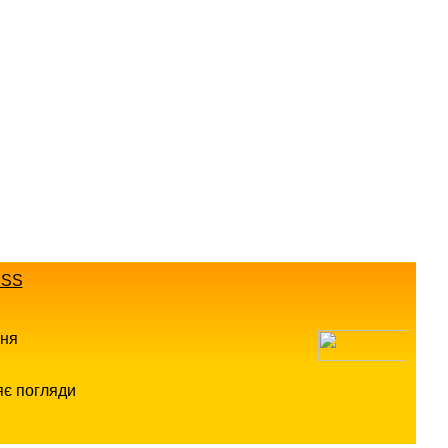
SS
ння
яє погляди