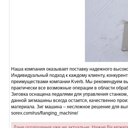
Наша компания оказывает поставку надежного высоко
Индивидуальный подход к каждому клиенту, конкурен
преимуществами компании Kverb. Мы рекомендуем вы
практически все возможные операции в области обраб
Зиговка оснащена педалями для управления станком, 
данной зигмашины всегда остается, качественно про
материала. Зиг машина – несложное решение для выпол
sorex.com/rus/flanging_machine/
Дане оголошення уже не актуальне. Нижче Ви можете 