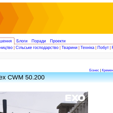
шення
Блоги
Поради
Проекти
ництво
|
Сільське господарство
|
Тварини
|
Техніка
|
Побут
|
Бізнес
|
Кремен
rex CWM 50.200