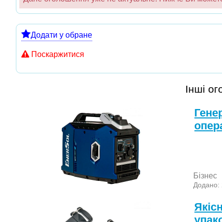
Додати у обране
Поскаржитися
Інші о
Гене
опер
Бізнес
Додано:
Якіс
упак