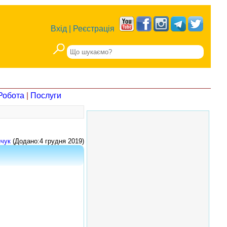
Вхід
|
Реєстрація
Робота
|
Послуги
чук
(Додано:4 грудня 2019)