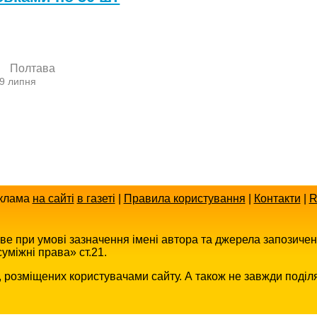
Полтава
 9 липня
клама
на сайті
в газеті
|
Правила користування
|
Контакти
|
R
иве при умові зазначення імені автора та джерела запозиче
уміжні права» ст.21.
в, розміщених користувачами сайту. А також не завжди поділ