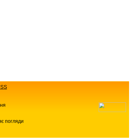
SS
ння
яє погляди