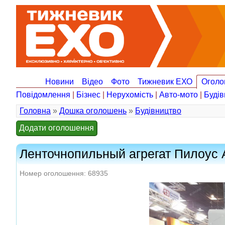
Новини
Відео
Фото
Тижневик ЕХО
Оголо
Повідомлення
|
Бізнес
|
Нерухомість
|
Авто-мото
|
Будів
Головна
»
Дошка оголошень
»
Будівництво
Додати оголошення
Ленточнопильный агрегат Пилоус 
Номер оголошення: 68935