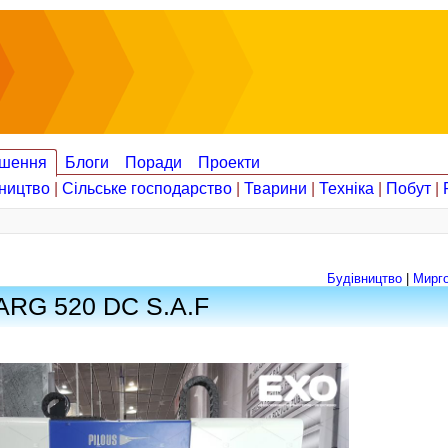
шення
Блоги
Поради
Проекти
ництво
|
Сільське господарство
|
Тварини
|
Техніка
|
Побут
|
Будівництво
|
Мирг
ARG 520 DC S.A.F