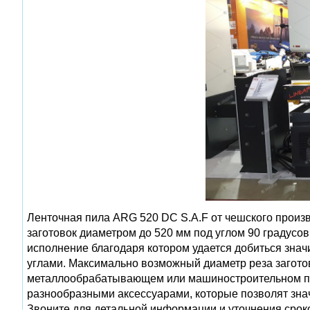
Ленточная пила ARG 520 DC S.A.F от чешского произ
заготовок диаметром до 520 мм под углом 90 градусо
исполнение благодаря котором удается добиться знач
углами. Максимально возможный диаметр реза заготов
металлообрабатывающем или машиностроительном пр
разнообразными аксессуарами, которые позволят зна
Звоните для детальной информации и уточнения срок