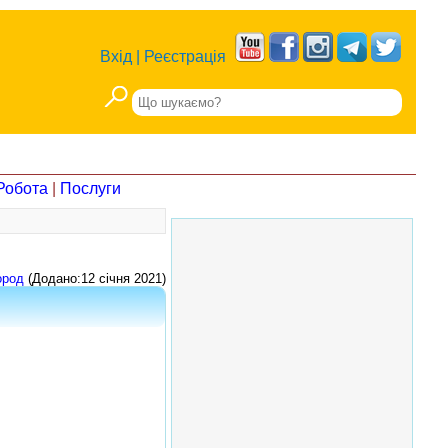
Вхід
|
Реєстрація
Робота
|
Послуги
ород
(Додано:12 січня 2021)