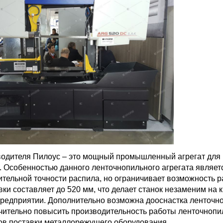
водителя Пилоус – это мощный промышленный агрегат для 
в. Особенностью данного ленточнопильного агрегата являет
ительной точности распила, но ограничивает возможность р
ки составляет до 520 мм, что делает станок незаменим на 
едприятии. Дополнительно возможна дооснастка ленточно
чительно повысить производительность работы ленточнопил
ов поставки металлорежущего оборудования.