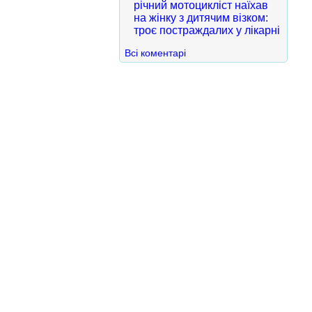
річний мотоцикліст наїхав
на жінку з дитячим візком:
троє постраждалих у лікарні
Всі коментарі