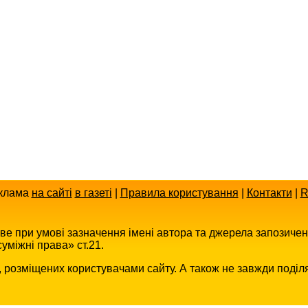
клама
на сайті
в газеті
|
Правила користування
|
Контакти
|
R
иве при умові зазначення імені автора та джерела запозиче
уміжні права» ст.21.
в, розміщених користувачами сайту. А також не завжди поділ