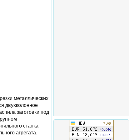
резки металлических
ся двухколонное
аспила заготовки под
крупном
пильного станка
ьного агрегата.