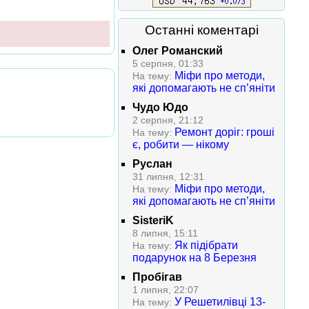
Останні коментарі
Олег Романский
5 серпня, 01:33
Міфи про методи,
На тему:
які допомагають не сп’яніти
Чудо Юдо
2 серпня, 21:12
Ремонт доріг: гроші
На тему:
є, робити — нікому
Руслан
31 липня, 12:31
Міфи про методи,
На тему:
які допомагають не сп’яніти
SisteriK
8 липня, 15:11
Як підібрати
На тему:
подарунок на 8 Березня
Пробігав
1 липня, 22:07
У Решетилівці 13-
На тему: