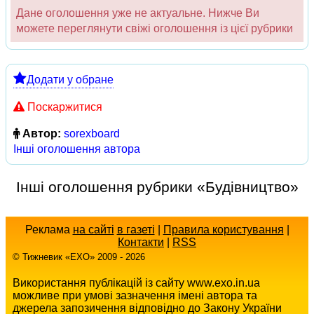
Дане оголошення уже не актуальне. Нижче Ви
можете переглянути свіжі оголошення із цієї рубрики
Додати у обране
Поскаржитися
Автор:
sorexboard
Інші оголошення автора
Інші оголошення рубрики «Будівництво»
Реклама
на сайті
в газеті
|
Правила користування
|
Контакти
|
RSS
© Тижневик «EХO» 2009 - 2026
Використання публікацій із сайту www.exo.in.ua
можливе при умові зазначення імені автора та
джерела запозичення відповідно до Закону України