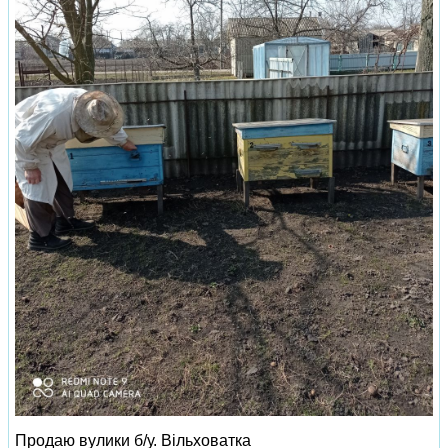
Продаю вулики б/у. Вiльховатка