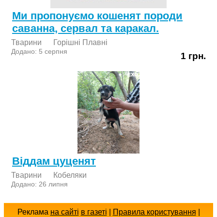
Ми пропонуємо кошенят породи
саванна, сервал та каракал.
Тварини
Горішні Плавні
Додано: 5 серпня
1 грн.
Віддам цуценят
Тварини
Кобеляки
Додано: 26 липня
Реклама
на сайті
в газеті
|
Правила користування
|