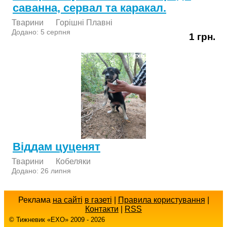
саванна, сервал та каракал.
Тварини
Горішні Плавні
Додано: 5 серпня
1 грн.
Віддам цуценят
Тварини
Кобеляки
Додано: 26 липня
Реклама
на сайті
в газеті
|
Правила користування
|
Контакти
|
RSS
© Тижневик «EХO» 2009 - 2026